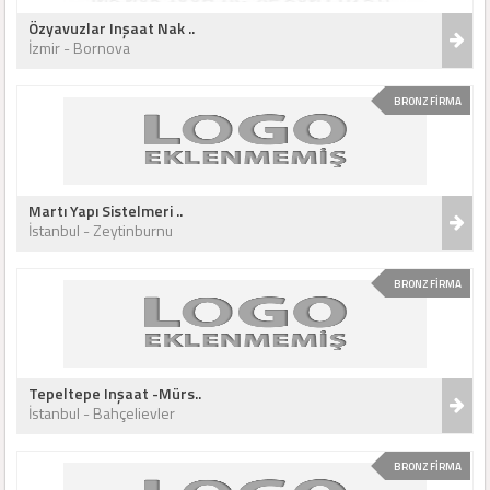
Özyavuzlar Inşaat Nak ..
İzmir - Bornova
BRONZ FİRMA
Martı Yapı Sistelmeri ..
İstanbul - Zeytinburnu
BRONZ FİRMA
Tepeltepe Inşaat -Mürs..
İstanbul - Bahçelievler
BRONZ FİRMA