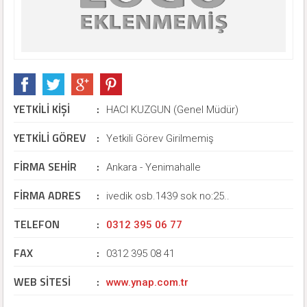
YETKİLİ KİŞİ
:
HACI KUZGUN (Genel Müdür)
YETKİLİ GÖREV
:
Yetkili Görev Girilmemiş
FİRMA SEHİR
:
Ankara - Yenimahalle
FİRMA ADRES
:
ivedik osb.1439 sok no:25..
TELEFON
:
0312 395 06 77
FAX
:
0312 395 08 41
WEB SİTESİ
:
www.ynap.com.tr