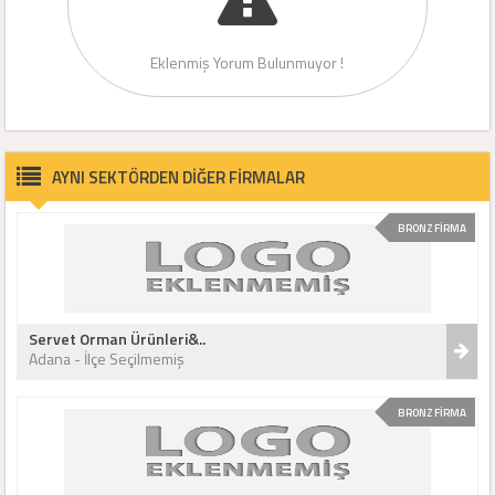
Eklenmiş Yorum Bulunmuyor !
AYNI SEKTÖRDEN DİĞER FİRMALAR
BRONZ FİRMA
Servet Orman Ürünleri&..
Adana - İlçe Seçilmemiş
BRONZ FİRMA