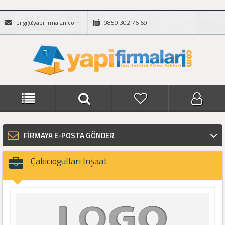
bilgi@yapifirmalari.com
0850 302 76 69
FİRMAYA E-POSTA GÖNDER
Çakıcıogulları Inşaat