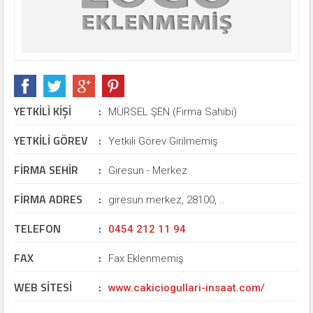
YETKİLİ KİŞİ
:
MÜRSEL ŞEN (Firma Sahibi)
YETKİLİ GÖREV
:
Yetkili Görev Girilmemiş
FİRMA SEHİR
:
Giresun - Merkez
FİRMA ADRES
:
giresun merkez, 28100, ..
TELEFON
:
0454 212 11 94
FAX
:
Fax Eklenmemiş
WEB SİTESİ
:
www.cakiciogullari-insaat.com/