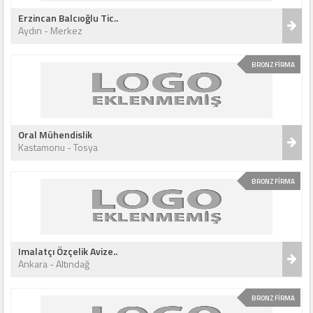
Erzincan Balcıoğlu Tic..
Aydın - Merkez
BRONZ FİRMA
Oral Mühendislik
Kastamonu - Tosya
BRONZ FİRMA
Imalatçı Özçelik Avize..
Ankara - Altındağ
BRONZ FİRMA