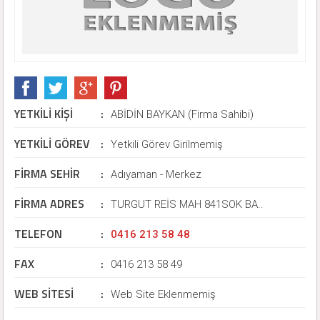
YETKİLİ KİŞİ
:
ABİDİN BAYKAN (Firma Sahibi)
YETKİLİ GÖREV
:
Yetkili Görev Girilmemiş
FİRMA SEHİR
:
Adıyaman - Merkez
FİRMA ADRES
:
TURGUT REİS MAH 841SOK BA..
TELEFON
:
0416 213 58 48
FAX
:
0416 213 58 49
WEB SİTESİ
:
Web Site Eklenmemiş