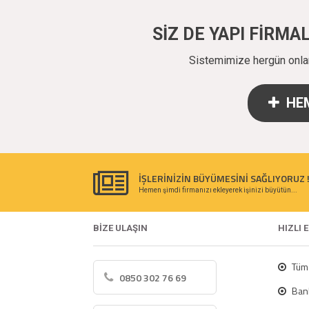
SİZ DE YAPI FİRM
Sistemimize hergün onlarc
HEM
İŞLERİNİZİN BÜYÜMESİNİ SAĞLIYORUZ 
Hemen şimdi firmanızı ekleyerek işinizi büyütün...
BİZE ULAŞIN
HIZLI 
Tüm 
0850 302 76 69
Bank