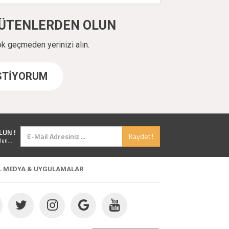
ÜYÜTENLERDEN OLUN
ok geçmeden yerinizi alın.
İSTİYORUM
LUN !
Kaydet !
lun...
L MEDYA & UYGULAMALAR