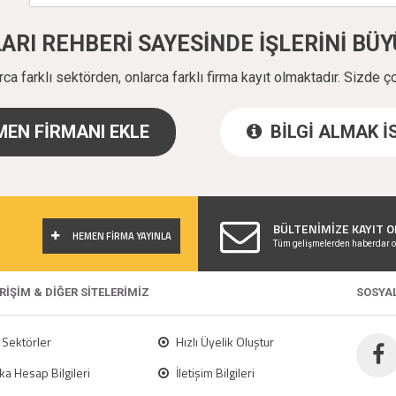
ALARI REHBERİ SAYESİNDE İŞLERİNİ B
a farklı sektörden, onlarca farklı firma kayıt olmaktadır. Sizde ç
EN FİRMANI EKLE
BİLGİ ALMAK 
!
BÜLTENİMİZE KAYIT O
HEMEN FİRMA YAYINLA
Tüm gelişmelerden haberdar o
ERİŞİM & DİĞER SİTELERİMİZ
SOSYA
Sektörler
Hızlı Üyelik Oluştur
a Hesap Bilgileri
İletişim Bilgileri