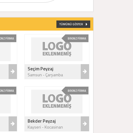
TÜMÜNÜ GÖSTER
ONZ FİRMA
BRONZ FİRMA
Seçim Peyzaj
Samsun - Çarşamba
ONZ FİRMA
BRONZ FİRMA
Bekder Peyzaj
Kayseri - Kocasinan