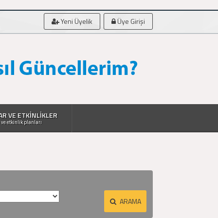
Yeni Üyelik
Üye Girişi
AR VE ETKİNLİKLER
 ve etkinlik planları
ARAMA