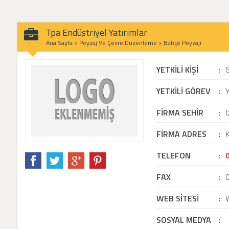
Tpa Endüstriyel Yatırımlar
Ana Sayfa
>
Peyzaj Ve Çevre Düzenleme
>
Bahçe Peyzajı
YETKİLİ KİŞİ
:
YETKİLİ GÖREV
:
Y
FİRMA SEHİR
:
İ
FİRMA ADRES
:
TELEFON
:
FAX
:
WEB SİTESİ
:
SOSYAL MEDYA
: