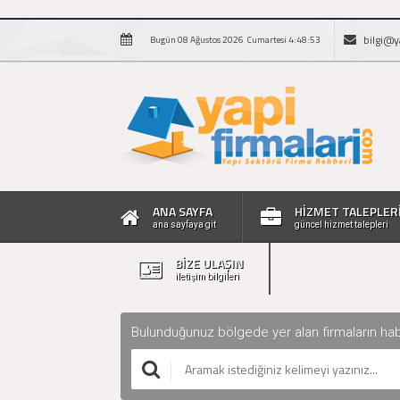
bilgi@y
Bugün 08 Ağustos 2026 Cumartesi 4:48:54
ANA SAYFA
HİZMET TALEPLER
ana sayfaya git
güncel hizmet talepleri
BİZE ULAŞIN
iletişim bilgileri
Bulunduğunuz bölgede yer alan firmaların haberle