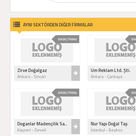
AYNI SEKTÖRDEN DİĞER FİRMALAR
BRONZ FİRMA
BR
Zirve Doğalgaz
Um Reklam Ltd. Şti.
Ankara - Sincan
Ankara - Çankaya
BRONZ FİRMA
BR
Doganlar Madençilik Sa..
Nur Yapı Doğal Taş
Kayseri - Develi
İstanbul - Beykoz