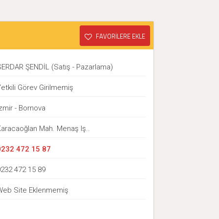
FAVORİLERE EKLE
SERDAR ŞENDİL (Satış - Pazarlama)
etkili Görev Girilmemiş
zmir - Bornova
Karacaoğlan Mah. Menaş Iş..
0232 472 15 87
0232 472 15 89
Web Site Eklenmemiş