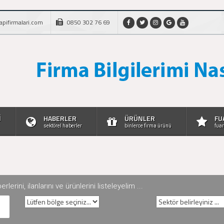
apifirmalari.com
0850 302 76 69
İ
HABERLER
ÜRÜNLER
FU
sektörel haberler
binlerce firma ürünü
fuar
rini, ilanlarını ve ürünlerini listeleyelim ...