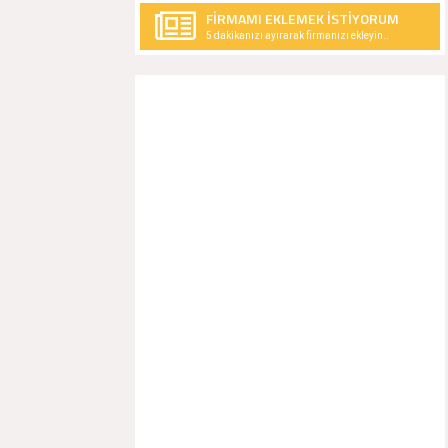
FİRMAMI EKLEMEK İSTİYORUM
5 dakikanızı ayırarak firmanızı ekleyin..