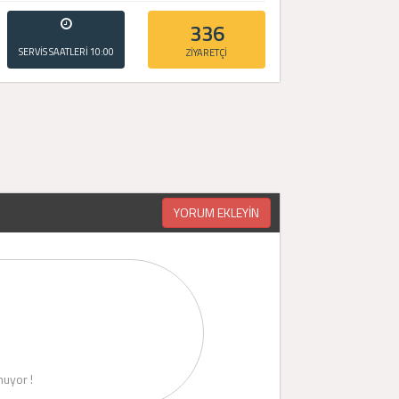
336
SERVİS SAATLERİ
10:00
ZİYARETÇİ
- 20:00
YORUM EKLEYİN
uyor !