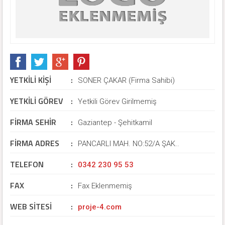
YETKİLİ KİŞİ
:
SONER ÇAKAR (Firma Sahibi)
YETKİLİ GÖREV
:
Yetkili Görev Girilmemiş
FİRMA SEHİR
:
Gaziantep - Şehitkamil
FİRMA ADRES
:
PANCARLI MAH. NO:52/A ŞAK..
TELEFON
:
0342 230 95 53
FAX
:
Fax Eklenmemiş
WEB SİTESİ
:
proje-4.com