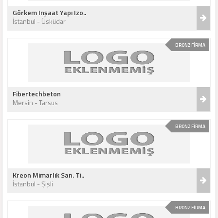
Görkem Inşaat Yapı Izo..
İstanbul - Üsküdar
BRONZ FİRMA
Fibertechbeton
Mersin - Tarsus
BRONZ FİRMA
Kreon Mimarlık San. Ti..
İstanbul - Şişli
BRONZ FİRMA