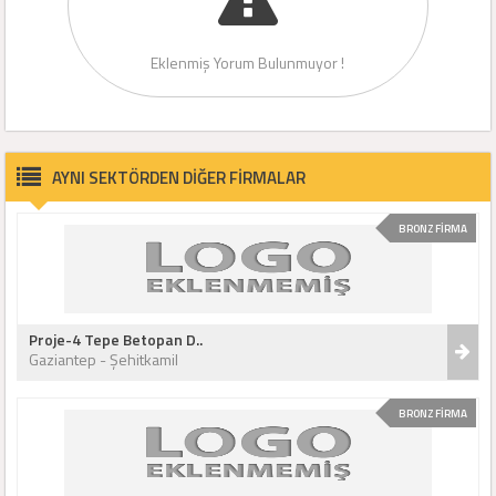
Eklenmiş Yorum Bulunmuyor !
AYNI SEKTÖRDEN DİĞER FİRMALAR
BRONZ FİRMA
Proje-4 Tepe Betopan D..
Gaziantep - Şehitkamil
BRONZ FİRMA