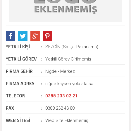
YETKİLİ KİŞİ
:
SEZGİN (Satış - Pazarlama)
YETKİLİ GÖREV
:
Yetkili Görev Girilmemiş
FİRMA SEHİR
:
Niğde - Merkez
FİRMA ADRES
:
niğde kayseri yolu ata sa..
TELEFON
:
0388 233 02 21
FAX
:
0388 232 43 88
WEB SİTESİ
:
Web Site Eklenmemiş