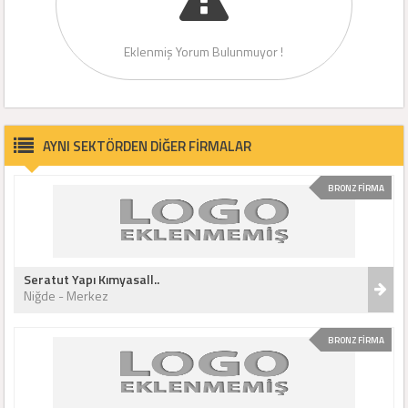
Eklenmiş Yorum Bulunmuyor !
AYNI SEKTÖRDEN DİĞER FİRMALAR
BRONZ FİRMA
Seratut Yapı Kımyasall..
Niğde - Merkez
BRONZ FİRMA