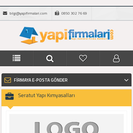
bilgi@yapifirmalari.com
0850 302 76 69
FİRMAYA E-POSTA GÖNDER
Seratut Yapı Kımyasalları