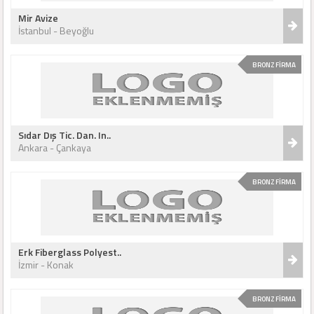
Mir Avize
İstanbul - Beyoğlu
BRONZ FİRMA
Sıdar Dış Tic. Dan. In..
Ankara - Çankaya
BRONZ FİRMA
Erk Fiberglass Polyest..
İzmir - Konak
BRONZ FİRMA