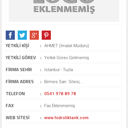
YETKİLİ KİŞİ
:
AHMET (İmalat Müdürü)
YETKİLİ GÖREV
:
Yetkili Görev Girilmemiş
FİRMA SEHİR
:
İstanbul - Tuzla
FİRMA ADRES
:
Birmes San. Sitesi, ..
TELEFON
:
0541 978 89 78
FAX
:
Fax Eklenmemiş
WEB SİTESİ
:
www.hidroliktank.com