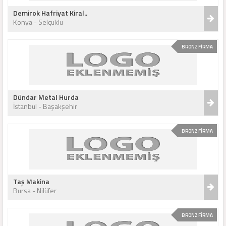
Demirok Hafriyat Kiral..
Konya - Selçuklu
BRONZ FİRMA
Dündar Metal Hurda
İstanbul - Başakşehir
BRONZ FİRMA
Taş Makina
Bursa - Nilüfer
BRONZ FİRMA