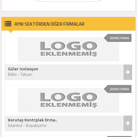
AYNI SEKTÖRDEN DİĞER FİRMALAR
BRONZ FİRMA
Güler Izolasyon
Bitlis - Tatvan
BRONZ FİRMA
Korutaş Kontrplak Orma..
İstanbul - Başakşehir