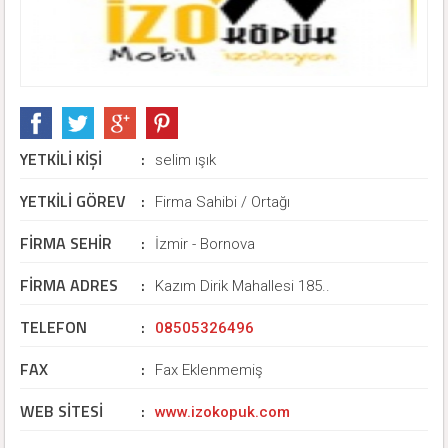
YETKİLİ KİŞİ
:
selim ışık
YETKİLİ GÖREV
:
Firma Sahibi / Ortağı
FİRMA SEHİR
:
İzmir - Bornova
FİRMA ADRES
:
Kazım Dirik Mahallesi 185..
TELEFON
:
08505326496
FAX
:
Fax Eklenmemiş
WEB SİTESİ
:
www.izokopuk.com