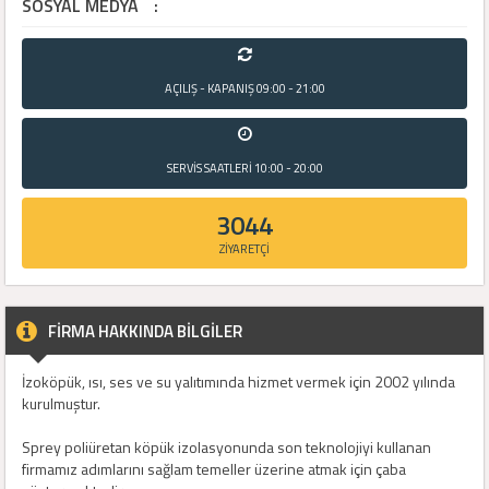
SOSYAL MEDYA
:
AÇILIŞ - KAPANIŞ
09:00 - 21:00
SERVİS SAATLERİ
10:00 - 20:00
3044
ZİYARETÇİ
FİRMA HAKKINDA BİLGİLER
İzoköpük, ısı, ses ve su yalıtımında hizmet vermek için 2002 yılında
kurulmuştur.
Sprey poliüretan köpük izolasyonunda son teknolojiyi kullanan
firmamız adımlarını sağlam temeller üzerine atmak için çaba