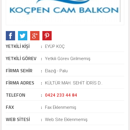
YETKİLİ KİŞİ
:
EYÜP KOÇ
YETKİLİ GÖREV
:
Yetkili Görev Girilmemiş
FİRMA SEHİR
:
Elazığ - Palu
FİRMA ADRES
:
KÜLTÜR MAH. SEHİT İDRİS D..
TELEFON
:
0424 233 44 84
FAX
:
Fax Eklenmemiş
WEB SİTESİ
:
Web Site Eklenmemiş