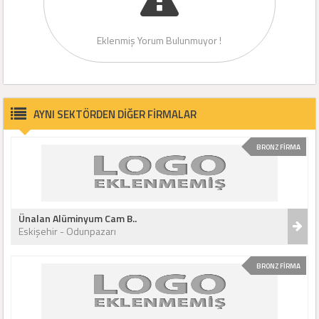
Eklenmiş Yorum Bulunmuyor !
AYNI SEKTÖRDEN DİĞER FİRMALAR
BRONZ FİRMA
Ünalan Alüminyum Cam B..
Eskişehir - Odunpazarı
BRONZ FİRMA