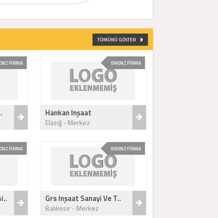
TÜMÜNÜ GÖSTER
ONZ FİRMA
BRONZ FİRMA
.
Hankan Inşaat
Elazığ - Merkez
ONZ FİRMA
BRONZ FİRMA
i..
Grs Inşaat Sanayi Ve T..
Balıkesir - Merkez