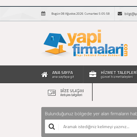
bilgi@y
Bugün 08 Ağustos 2026 Cumartesi 5:05:59
ANA SAYFA
HİZMET TALEPLER
ana sayfaya git
güncel hizmet talepleri
BİZE ULAŞIN
iletişim bilgileri
Bulunduğunuz bölgede yer alan firmaların haberle