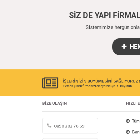
SİZ DE YAPI FİRM
Sistemimize hergün onlarc
HEM
İŞLERİNİZİN BÜYÜMESİNİ SAĞLIYORUZ 
Hemen şimdi firmanızı ekleyerek işinizi büyütün...
BİZE ULAŞIN
HIZLI 
Tüm 
0850 302 76 69
Bank