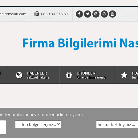
apifirmalari.com
0850 302 76 69
İ
HABERLER
ÜRÜNLER
FU
sektörel haberler
binlerce firma ürünü
fuar
rini, ilanlarını ve ürünlerini listeleyelim ...