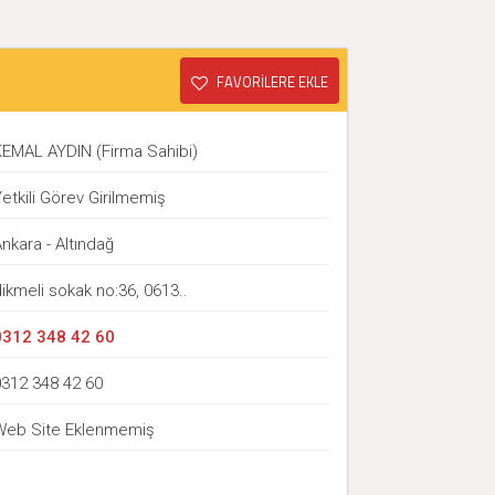
FAVORİLERE EKLE
KEMAL AYDIN (Firma Sahibi)
etkili Görev Girilmemiş
nkara - Altındağ
ikmeli sokak no:36, 0613..
0312 348 42 60
0312 348 42 60
Web Site Eklenmemiş