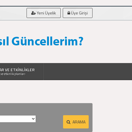
Yeni Üyelik
Üye Girişi
AR VE ETKİNLİKLER
 ve etkinlik planları
ARAMA