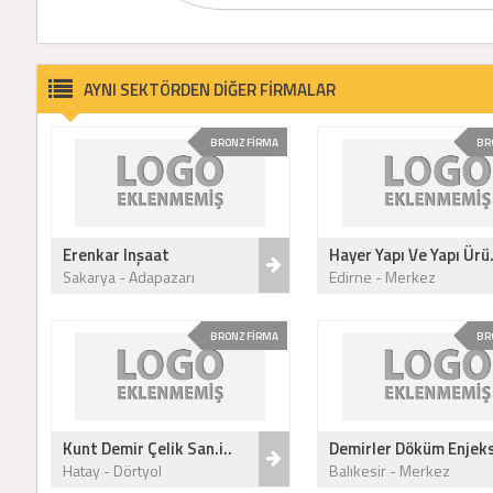
AYNI SEKTÖRDEN DİĞER FİRMALAR
BRONZ FİRMA
BR
Erenkar Inşaat
Hayer Yapı Ve Yapı Ürü.
Sakarya - Adapazarı
Edirne - Merkez
BRONZ FİRMA
BR
Kunt Demir Çelik San.i..
Demirler Döküm Enjeks
Hatay - Dörtyol
Balıkesir - Merkez