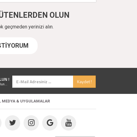
ÜYÜTENLERDEN OLUN
ok geçmeden yerinizi alın.
İSTİYORUM
LUN !
Kaydet !
lun...
L MEDYA & UYGULAMALAR