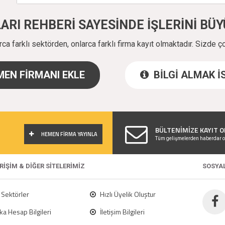
ALARI REHBERİ SAYESİNDE İŞLERİNİ B
a farklı sektörden, onlarca farklı firma kayıt olmaktadır. Sizde ç
EN FİRMANI EKLE
BİLGİ ALMAK 
!
BÜLTENİMİZE KAYIT O
HEMEN FİRMA YAYINLA
Tüm gelişmelerden haberdar o
ERİŞİM & DİĞER SİTELERİMİZ
SOSYA
Sektörler
Hızlı Üyelik Oluştur
a Hesap Bilgileri
İletişim Bilgileri