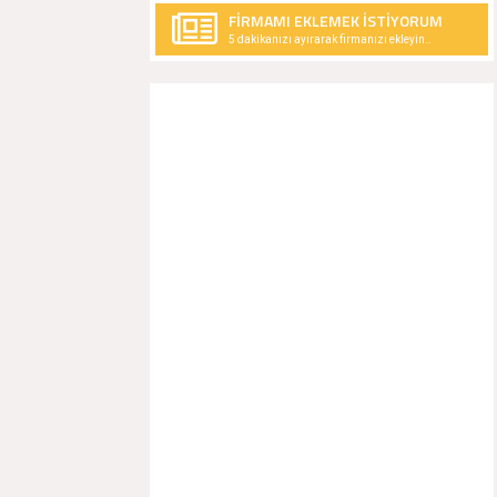
FİRMAMI EKLEMEK İSTİYORUM
5 dakikanızı ayırarak firmanızı ekleyin..