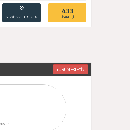
433
SERVİS SAATLERİ
10:00
ZİYARETÇİ
- 20:00
YORUM EKLEYİN
uyor !