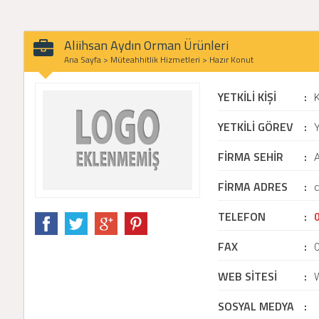
Aliihsan Aydın Orman Ürünleri
Ana Sayfa
>
Müteahhitlik Hizmetleri
>
Hazır Konut
YETKİLİ KİŞİ
:
YETKİLİ GÖREV
:
Y
FİRMA SEHİR
:
A
FİRMA ADRES
:
d
TELEFON
:
FAX
:
WEB SİTESİ
:
SOSYAL MEDYA
: