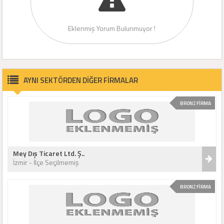
Eklenmiş Yorum Bulunmuyor !
AYNI SEKTÖRDEN DİĞER FİRMALAR
BRONZ FİRMA
Mey Dış Ticaret Ltd. Ş..
İzmir - İlçe Seçilmemiş
BRONZ FİRMA