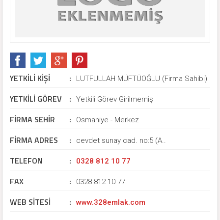
YETKİLİ KİŞİ
:
LUTFULLAH MÜFTÜOĞLU (Firma Sahibi)
YETKİLİ GÖREV
:
Yetkili Görev Girilmemiş
FİRMA SEHİR
:
Osmaniye - Merkez
FİRMA ADRES
:
cevdet sunay cad. no:5 (A..
TELEFON
:
0328 812 10 77
FAX
:
0328 812 10 77
WEB SİTESİ
:
www.328emlak.com