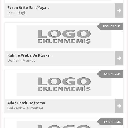
Evren Kriko San.(Yaşar..
İzmir - Çiğli
BRONZ FİRMA
Kuhnle Araba Ve Kızaks..
Denizli - Merkez
BRONZ FİRMA
Adar Demir Doğrama
Balıkesir - Burhaniye
BRONZ FİRMA