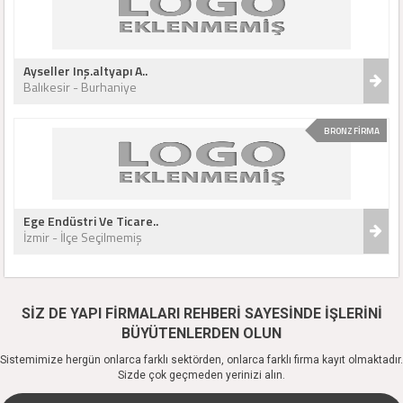
Ayseller Inş.altyapı A..
Balıkesir - Burhaniye
BRONZ FİRMA
Ege Endüstri Ve Ticare..
İzmir - İlçe Seçilmemiş
SİZ DE YAPI FİRMALARI REHBERİ SAYESİNDE İŞLERİNİ
BÜYÜTENLERDEN OLUN
Sistemimize hergün onlarca farklı sektörden, onlarca farklı firma kayıt olmaktadır.
Sizde çok geçmeden yerinizi alın.