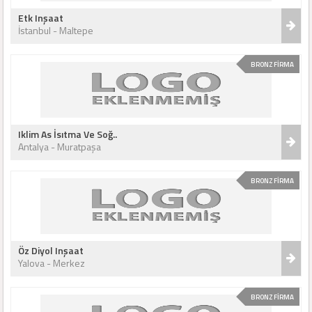
Etk Inşaat
İstanbul - Maltepe
BRONZ FİRMA
Iklim As İsıtma Ve Soğ..
Antalya - Muratpaşa
BRONZ FİRMA
Öz Diyol Inşaat
Yalova - Merkez
BRONZ FİRMA