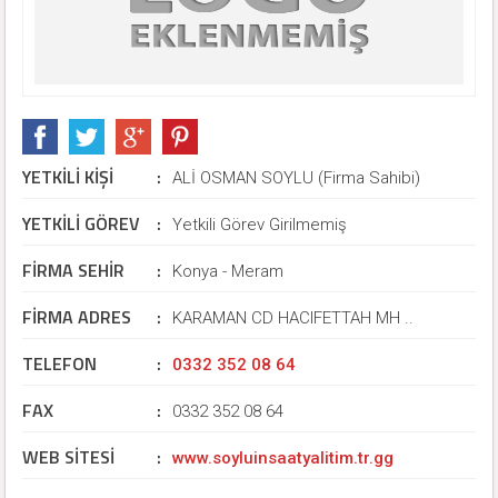
YETKİLİ KİŞİ
:
ALİ OSMAN SOYLU (Firma Sahibi)
YETKİLİ GÖREV
:
Yetkili Görev Girilmemiş
FİRMA SEHİR
:
Konya - Meram
FİRMA ADRES
:
KARAMAN CD HACIFETTAH MH ..
TELEFON
:
0332 352 08 64
FAX
:
0332 352 08 64
WEB SİTESİ
:
www.soyluinsaatyalitim.tr.gg