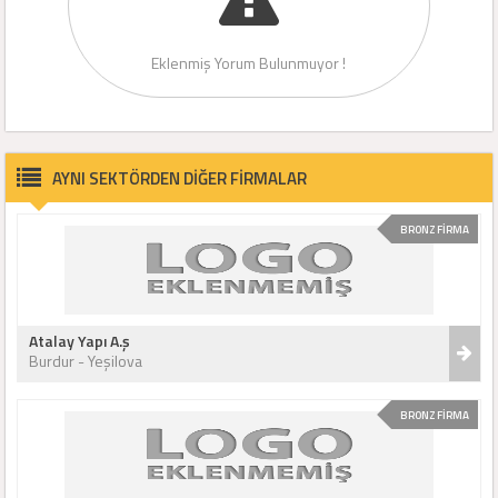
Eklenmiş Yorum Bulunmuyor !
AYNI SEKTÖRDEN DİĞER FİRMALAR
BRONZ FİRMA
Atalay Yapı A.ş
Burdur - Yeşilova
BRONZ FİRMA