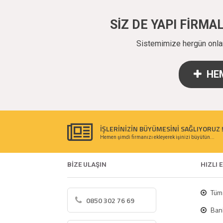
SİZ DE YAPI FİRM
Sistemimize hergün onlarc
HEM
İŞLERİNİZİN BÜYÜMESİNİ SAĞLIYORUZ 
Hemen şimdi firmanızı ekleyerek işinizi büyütün...
BİZE ULAŞIN
HIZLI 
Tüm 
0850 302 76 69
Bank