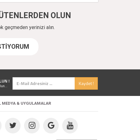
ÜYÜTENLERDEN OLUN
ok geçmeden yerinizi alın.
İSTİYORUM
LUN !
Kaydet !
lun...
L MEDYA & UYGULAMALAR