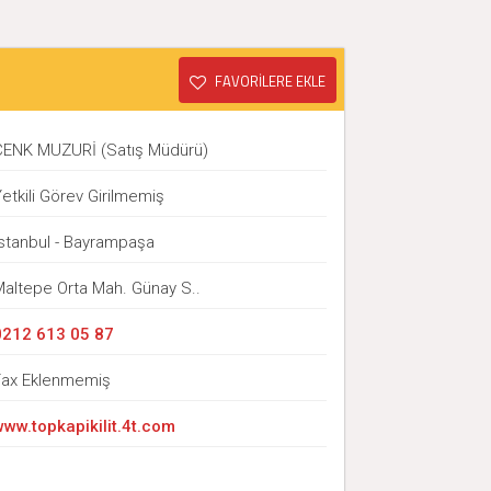
FAVORİLERE EKLE
CENK MUZURİ (Satış Müdürü)
etkili Görev Girilmemiş
İstanbul - Bayrampaşa
Maltepe Orta Mah. Günay S..
0212 613 05 87
Fax Eklenmemiş
www.topkapikilit.4t.com