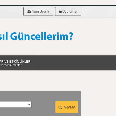
Yeni Üyelik
Üye Girişi
AR VE ETKİNLİKLER
 ve etkinlik planları
ARAMA