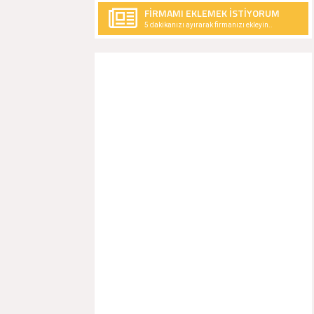
FİRMAMI EKLEMEK İSTİYORUM
5 dakikanızı ayırarak firmanızı ekleyin..