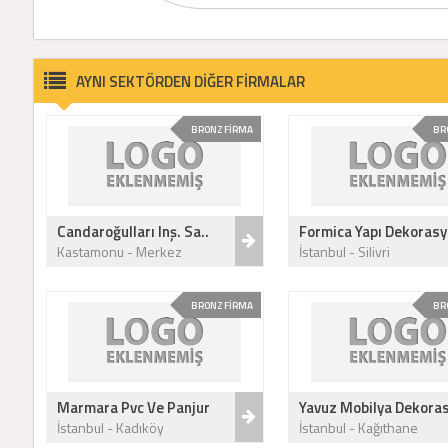
AYNI SEKTÖRDEN DİĞER FİRMALAR
BRONZ FİRMA
BR
Candaroğulları Inş. Sa..
Formica Yapı Dekorasy
Kastamonu - Merkez
İstanbul - Silivri
BRONZ FİRMA
BR
Marmara Pvc Ve Panjur
Yavuz Mobilya Dekoras
İstanbul - Kadıköy
İstanbul - Kağıthane