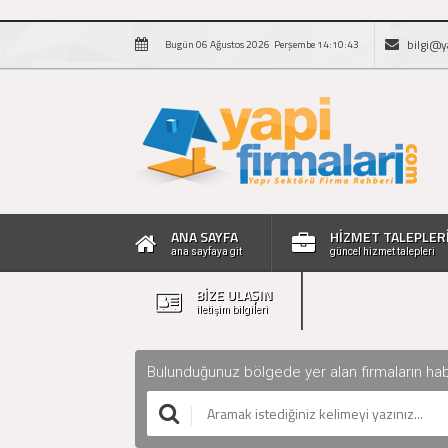
bilgi@y
Bugün 06 Ağustos 2026 Perşembe 14:10:44
ANA SAYFA
HİZMET TALEPLER
ana sayfaya git
güncel hizmet talepleri
BİZE ULAŞIN
iletişim bilgileri
Bulunduğunuz bölgede yer alan firmaların haberle