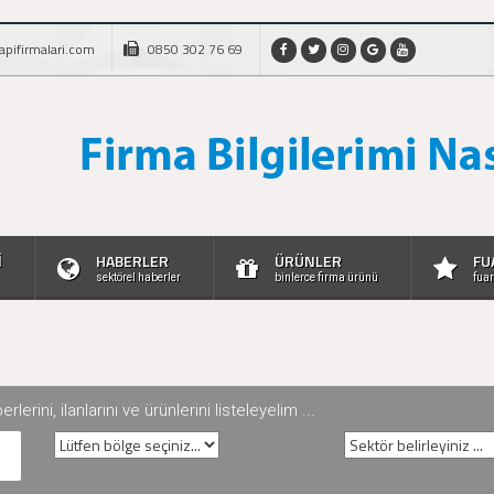
apifirmalari.com
0850 302 76 69
İ
HABERLER
ÜRÜNLER
FU
sektörel haberler
binlerce firma ürünü
fuar
rini, ilanlarını ve ürünlerini listeleyelim ...