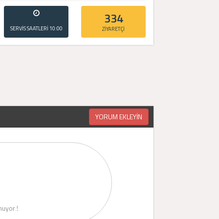
334
SERVİS SAATLERİ
10:00
ZİYARETÇİ
- 20:00
YORUM EKLEYİN
uyor !