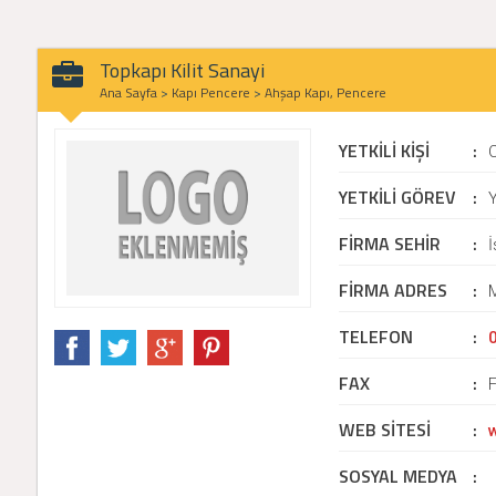
Topkapı Kilit Sanayi
Ana Sayfa
>
Kapı Pencere
>
Ahşap Kapı, Pencere
YETKİLİ KİŞİ
:
YETKİLİ GÖREV
:
Y
FİRMA SEHİR
:
FİRMA ADRES
:
TELEFON
:
FAX
:
WEB SİTESİ
:
SOSYAL MEDYA
: