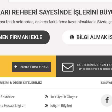
ALARI REHBERİ SAYESİNDE İŞLERİNİ B
a farklı sektörden, onlarca farklı firma kayıt olmaktadır. Sizde ç
EN FİRMANI EKLE
BİLGİ ALMAK 
!
BÜLTENİMİZE KAYIT O
HEMEN FİRMA YAYINLA
Tüm gelişmelerden haberdar o
ERİŞİM & DİĞER SİTELERİMİZ
SOSYA
Sektörler
Hızlı Üyelik Oluştur
a Hesap Bilgileri
İletişim Bilgileri