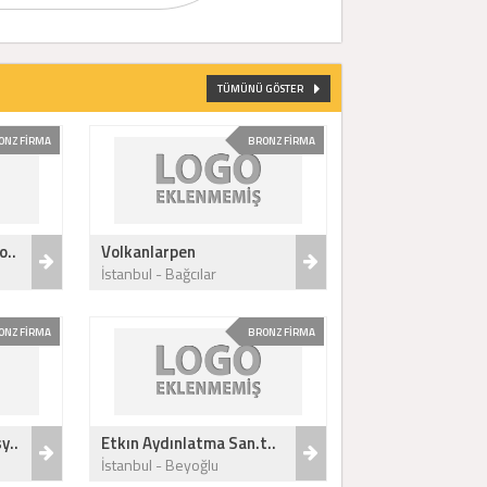
TÜMÜNÜ GÖSTER
ONZ FİRMA
BRONZ FİRMA
o..
Volkanlarpen
İstanbul - Bağcılar
ONZ FİRMA
BRONZ FİRMA
y..
Etkın Aydınlatma San.t..
İstanbul - Beyoğlu