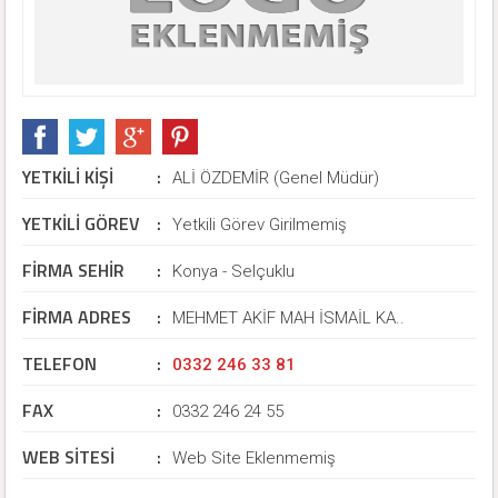
YETKİLİ KİŞİ
:
ALİ ÖZDEMİR (Genel Müdür)
YETKİLİ GÖREV
:
Yetkili Görev Girilmemiş
FİRMA SEHİR
:
Konya - Selçuklu
FİRMA ADRES
:
MEHMET AKİF MAH İSMAİL KA..
TELEFON
:
0332 246 33 81
FAX
:
0332 246 24 55
WEB SİTESİ
:
Web Site Eklenmemiş