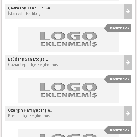
Çevre Inş Taah Tic. Sa..
İstanbul - Kadıköy
BRONZ FİRMA
Etüd Inş San Ltd.şti...
Gaziantep - İlçe Seçilmemiş
BRONZ FİRMA
Özergin Hafriyat Inş V..
Bursa - İlçe Seçilmemiş
BRONZ FİRMA