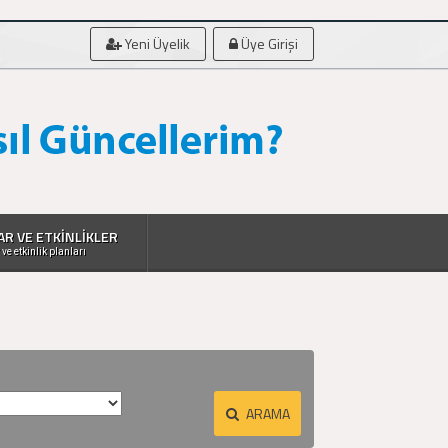
Yeni Üyelik
Üye Girişi
AR VE ETKİNLİKLER
 ve etkinlik planları
ARAMA