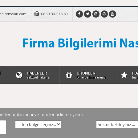
apifirmalari.com
0850 302 76 69
İ
HABERLER
ÜRÜNLER
FU
sektörel haberler
binlerce firma ürünü
fuar
rini, ilanlarını ve ürünlerini listeleyelim ...