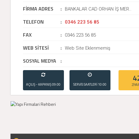
FİRMA ADRES
:
BANKALAR CAD ORHAN İŞ MER..
TELEFON
:
0346 223 56 85
FAX
:
0346 223 56 85
WEB SİTESİ
:
Web Site Eklenmemiş
SOSYAL MEDYA
:
4
AÇILIŞ - KAPANIŞ
09:00
SERVİS SAATLERİ
10:00
ZİYA
- 21:00
- 20:00