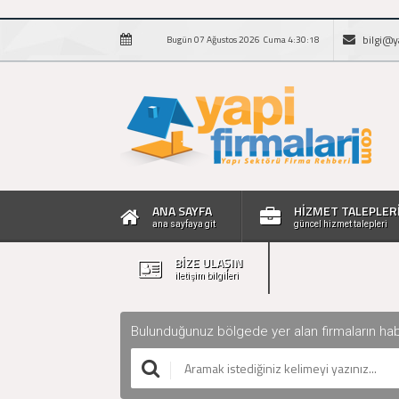
bilgi@y
Bugün 07 Ağustos 2026 Cuma 4:30:19
ANA SAYFA
HİZMET TALEPLER
ana sayfaya git
güncel hizmet talepleri
BİZE ULAŞIN
iletişim bilgileri
Bulunduğunuz bölgede yer alan firmaların haberle