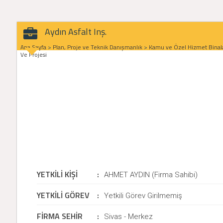
Aydın Asfalt Inş.
Ana Sayfa
>
Plan, Proje ve Teknik Danışmanlık
>
Kamu ve Özel Hizmet Binala
Ve Projesi
YETKİLİ KİŞİ
:
AHMET AYDIN (Firma Sahibi)
YETKİLİ GÖREV
:
Yetkili Görev Girilmemiş
FİRMA SEHİR
:
Sivas - Merkez