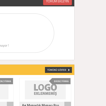
YORUM EKLEYİN
uyor !
TÜMÜNÜ GÖSTER
ONZ FİRMA
BRONZ FİRMA
Ag Mımarlık Mımarı Pro..