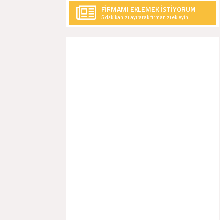
FİRMAMI EKLEMEK İSTİYORUM
5 dakikanızı ayırarak firmanızı ekleyin..