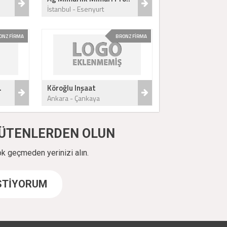
İstanbul - Esenyurt
ONZ FİRMA
BRONZ FİRMA
.
Köroğlu Inşaat
Ankara - Çankaya
ÜYÜTENLERDEN OLUN
ok geçmeden yerinizi alın.
İSTİYORUM