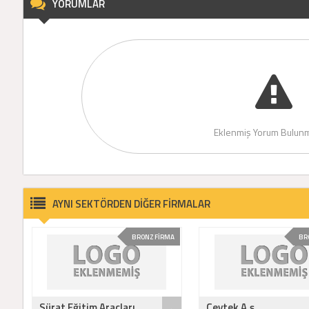
YORUMLAR
Eklenmiş Yorum Bulunm
AYNI SEKTÖRDEN DİĞER FİRMALAR
BRONZ FİRMA
BR
Sürat Eğitim Araçları ..
Çevtek A.ş.