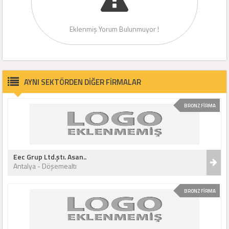
Eklenmiş Yorum Bulunmuyor !
AYNI SEKTÖRDEN DİĞER FİRMALAR
BRONZ FİRMA
Eec Grup Ltd.ştı. Asan..
Antalya - Döşemealtı
BRONZ FİRMA