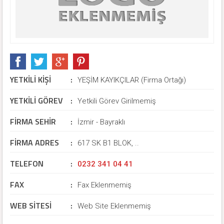
YETKİLİ KİŞİ
:
YEŞİM KAYIKÇILAR (Firma Ortağı)
YETKİLİ GÖREV
:
Yetkili Görev Girilmemiş
FİRMA SEHİR
:
İzmir - Bayraklı
FİRMA ADRES
:
617 SK B1 BLOK, ..
TELEFON
:
0232 341 04 41
FAX
:
Fax Eklenmemiş
WEB SİTESİ
:
Web Site Eklenmemiş