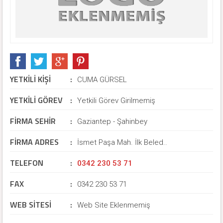
YETKİLİ KİŞİ
:
CUMA GÜRSEL
YETKİLİ GÖREV
:
Yetkili Görev Girilmemiş
FİRMA SEHİR
:
Gaziantep - Şahinbey
FİRMA ADRES
:
İsmet Paşa Mah. İlk Beled..
TELEFON
:
0342 230 53 71
FAX
:
0342 230 53 71
WEB SİTESİ
:
Web Site Eklenmemiş