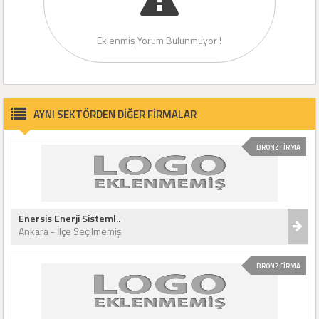
Eklenmiş Yorum Bulunmuyor !
AYNI SEKTÖRDEN DİĞER FİRMALAR
BRONZ FİRMA
Enersis Enerji Sisteml..
Ankara - İlçe Seçilmemiş
BRONZ FİRMA