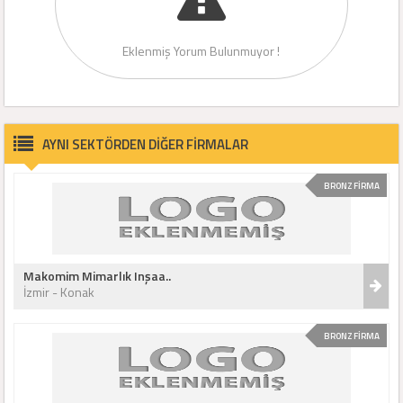
Eklenmiş Yorum Bulunmuyor !
AYNI SEKTÖRDEN DİĞER FİRMALAR
BRONZ FİRMA
Makomim Mimarlık Inşaa..
İzmir - Konak
BRONZ FİRMA