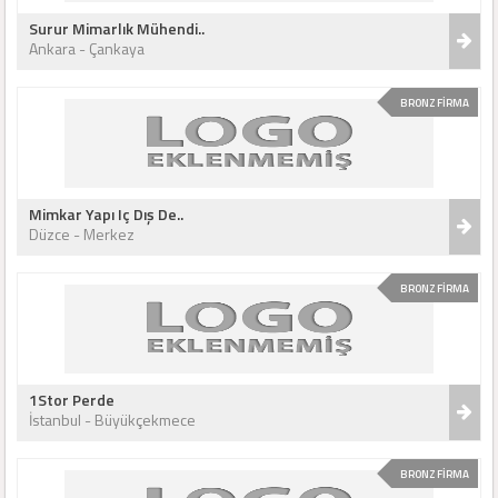
Surur Mimarlık Mühendi..
Ankara - Çankaya
BRONZ FİRMA
Mimkar Yapı Iç Dış De..
Düzce - Merkez
BRONZ FİRMA
1Stor Perde
İstanbul - Büyükçekmece
BRONZ FİRMA