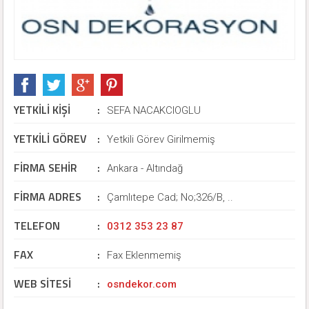
YETKİLİ KİŞİ
:
SEFA NACAKCIOGLU
YETKİLİ GÖREV
:
Yetkili Görev Girilmemiş
FİRMA SEHİR
:
Ankara - Altındağ
FİRMA ADRES
:
Çamlıtepe Cad; No;326/B, ..
TELEFON
:
0312 353 23 87
FAX
:
Fax Eklenmemiş
WEB SİTESİ
:
osndekor.com