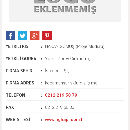
YETKİLİ KİŞİ
:
HAKAN GÜMÜŞ (Proje Müdürü)
YETKİLİ GÖREV
:
Yetkili Görev Girilmemiş
FİRMA SEHİR
:
İstanbul - Şişli
FİRMA ADRES
:
kocamansur skfurgiz iş me..
TELEFON
:
0212 219 50 79
FAX
:
0212 219 50 80
WEB SİTESİ
:
www.hghapi.com.tr