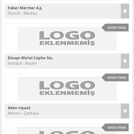
Faber Mermer A.ş.
Denizli - Merkez
BRONZ FİRMA
Dizayn Metal Cephe Sis..
İstanbul - Avcılar
BRONZ FİRMA
Aden Inşaat
Ankara - Çankaya
BRONZ FİRMA