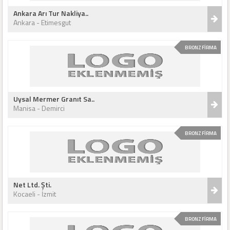
Ankara Arı Tur Nakliya..
Ankara - Etimesgut
BRONZ FİRMA
Uysal Mermer Granıt Sa..
Manisa - Demirci
BRONZ FİRMA
Net Ltd. Şti.
Kocaeli - İzmit
BRONZ FİRMA