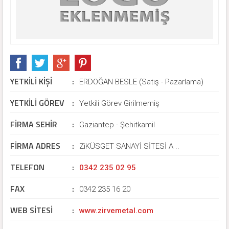
YETKİLİ KİŞİ
:
ERDOĞAN BESLE (Satış - Pazarlama)
YETKİLİ GÖREV
:
Yetkili Görev Girilmemiş
FİRMA SEHİR
:
Gaziantep - Şehitkamil
FİRMA ADRES
:
ZiKÜSGET SANAYİ SİTESİ A ..
TELEFON
:
0342 235 02 95
FAX
:
0342 235 16 20
WEB SİTESİ
:
www.zirvemetal.com