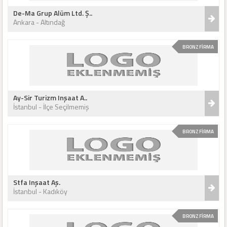
De-Ma Grup Alüm Ltd. Ş..
Ankara - Altındağ
BRONZ FİRMA
Ay-Sir Turizm Inşaat A..
İstanbul - İlçe Seçilmemiş
BRONZ FİRMA
Stfa Inşaat Aş.
İstanbul - Kadıköy
BRONZ FİRMA