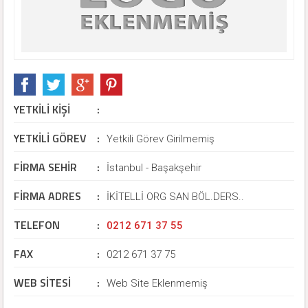
YETKİLİ KİŞİ
:
YETKİLİ GÖREV
:
KERİM ASSAN ÜMİT HAMSICI (Satış - Pazarlama)
Yetkili Görev Girilmemiş
FİRMA SEHİR
:
İstanbul - Başakşehir
FİRMA ADRES
:
İKİTELLİ ORG SAN BÖL.DERS..
TELEFON
:
0212 671 37 55
FAX
:
0212 671 37 75
WEB SİTESİ
:
Web Site Eklenmemiş