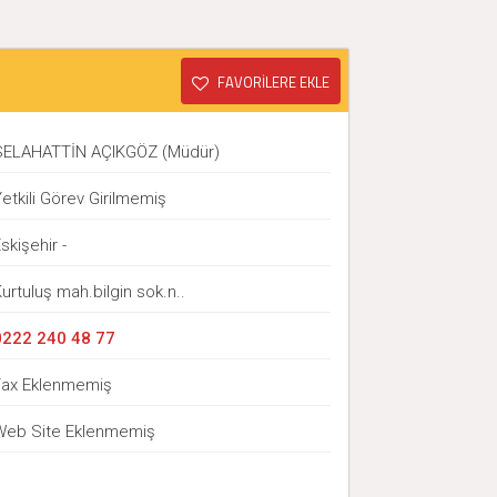
FAVORİLERE EKLE
SELAHATTİN AÇIKGÖZ (Müdür)
etkili Görev Girilmemiş
skişehir -
urtuluş mah.bilgin sok.n..
0222 240 48 77
Fax Eklenmemiş
Web Site Eklenmemiş