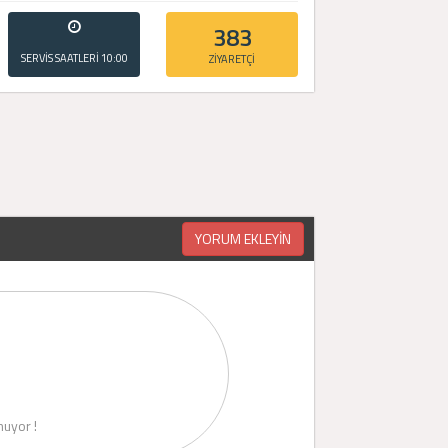
383
SERVİS SAATLERİ
10:00
ZİYARETÇİ
- 20:00
YORUM EKLEYİN
uyor !