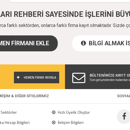
ALARI REHBERİ SAYESİNDE İŞLERİNİ B
a farklı sektörden, onlarca farklı firma kayıt olmaktadır. Sizde ç
EN FİRMANI EKLE
BİLGİ ALMAK 
!
BÜLTENİMİZE KAYIT O
HEMEN FİRMA YAYINLA
Tüm gelişmelerden haberdar o
ERİŞİM & DİĞER SİTELERİMİZ
SOSYA
Sektörler
Hızlı Üyelik Oluştur
a Hesap Bilgileri
İletişim Bilgileri