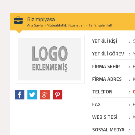
Bizimpiyasa
Ana Sayfa
>
Müteahhitlik Hizmetleri
>
Terfi, İsale Hattı
YETKİLİ KİŞİ
:
YETKİLİ GÖREV
:
Y
FİRMA SEHİR
:
E
FİRMA ADRES
:
K
TELEFON
:
FAX
:
WEB SİTESİ
:
SOSYAL MEDYA
: