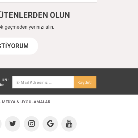
ÜYÜTENLERDEN OLUN
ok geçmeden yerinizi alın.
İSTİYORUM
LUN !
Kaydet !
lun...
L MEDYA & UYGULAMALAR