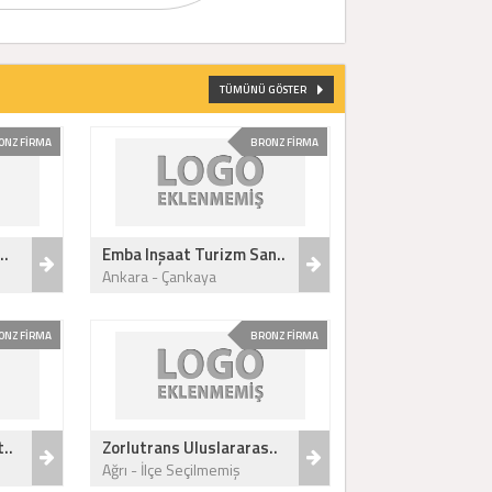
TÜMÜNÜ GÖSTER
ONZ FİRMA
BRONZ FİRMA
..
Emba Inşaat Turizm San..
Ankara - Çankaya
ONZ FİRMA
BRONZ FİRMA
..
Zorlutrans Uluslararas..
Ağrı - İlçe Seçilmemiş