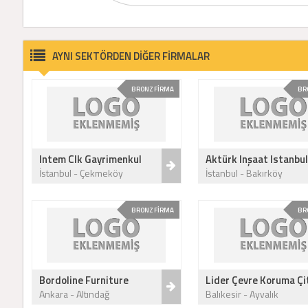
AYNI SEKTÖRDEN DİĞER FİRMALAR
BRONZ FİRMA
BR
Intem Clk Gayrimenkul
Aktürk Inşaat Istanbul
İstanbul - Çekmeköy
İstanbul - Bakırköy
BRONZ FİRMA
BR
Bordoline Furniture
Lider Çevre Koruma Çit
Ankara - Altındağ
Balıkesir - Ayvalık