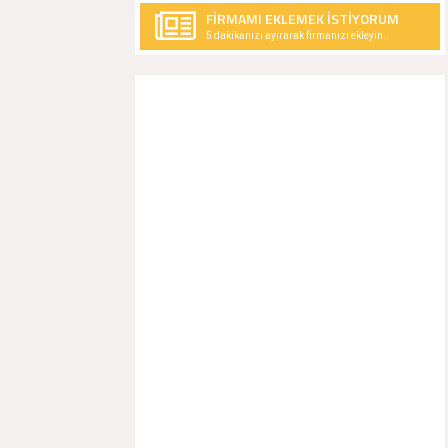
FİRMAMI EKLEMEK İSTİYORUM
5 dakikanızı ayırarak firmanızı ekleyin..