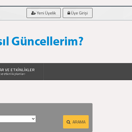
Yeni Üyelik
Üye Girişi
AR VE ETKİNLİKLER
 ve etkinlik planları
ARAMA