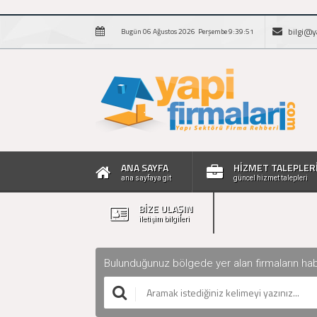
bilgi@y
Bugün 06 Ağustos 2026 Perşembe 9:39:52
ANA SAYFA
HİZMET TALEPLER
ana sayfaya git
güncel hizmet talepleri
BİZE ULAŞIN
iletişim bilgileri
Bulunduğunuz bölgede yer alan firmaların haberle