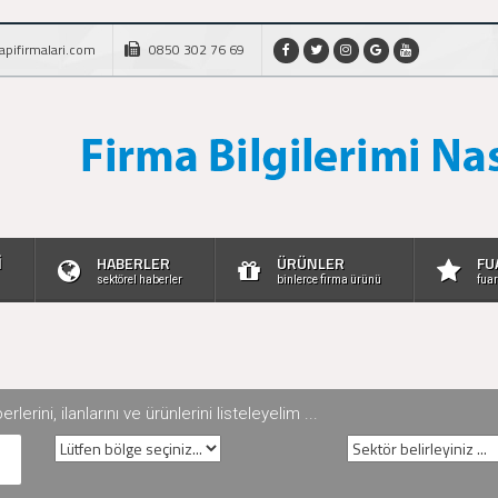
apifirmalari.com
0850 302 76 69
İ
HABERLER
ÜRÜNLER
FU
sektörel haberler
binlerce firma ürünü
fuar
rini, ilanlarını ve ürünlerini listeleyelim ...