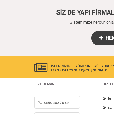
SİZ DE YAPI FİRM
Sistemimize hergün onlarc
HEM
İŞLERİNİZİN BÜYÜMESİNİ SAĞLIYORUZ 
Hemen şimdi firmanızı ekleyerek işinizi büyütün...
BİZE ULAŞIN
HIZLI 
Tüm 
0850 302 76 69
Bank