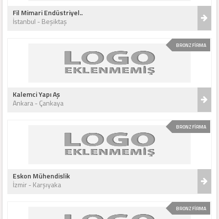
Fil Mimari Endüstriyel..
İstanbul - Beşiktaş
BRONZ FİRMA
Kalemci Yapı Aş
Ankara - Çankaya
BRONZ FİRMA
Eskon Mühendislik
İzmir - Karşıyaka
BRONZ FİRMA