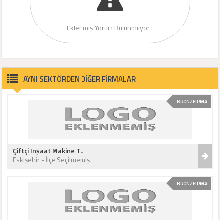
Eklenmiş Yorum Bulunmuyor !
AYNI SEKTÖRDEN DİĞER FİRMALAR
BRONZ FİRMA
Çiftçi Inşaat Makine T..
Eskişehir - İlçe Seçilmemiş
BRONZ FİRMA