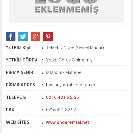
YETKİLİ KİŞİ
:
TEMEL ÖNDER (Genel Müdür)
YETKİLİ GÖREV
:
Yetkili Görev Girilmemiş
FİRMA SEHİR
:
İstanbul - Maltepe
FİRMA ADRES
:
basıbüyük mh. dudullu cd...
TELEFON
:
0216 421 25 55
FAX
:
0216 421 32 92
WEB SİTESİ
:
www.onderemtal.net