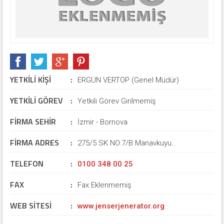
YETKİLİ KİŞİ
:
ERGÜN VERTOP (Genel Müdür)
YETKİLİ GÖREV
:
Yetkili Görev Girilmemiş
FİRMA SEHİR
:
İzmir - Bornova
FİRMA ADRES
:
275/5 SK NO:7/B Manavkuyu..
TELEFON
:
0100 348 00 25
FAX
:
Fax Eklenmemiş
WEB SİTESİ
:
www.jenserjenerator.org