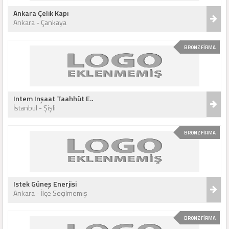
Ankara Çelik Kapı
Ankara - Çankaya
BRONZ FİRMA
Intem Inşaat Taahhüt E..
İstanbul - Şişli
BRONZ FİRMA
Istek Güneş Enerjisi
Ankara - İlçe Seçilmemiş
BRONZ FİRMA