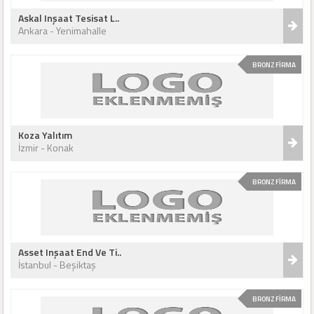
Askal Inşaat Tesisat L..
Ankara - Yenimahalle
BRONZ FİRMA
Koza Yalıtım
İzmir - Konak
BRONZ FİRMA
Asset Inşaat End Ve Ti..
İstanbul - Beşiktaş
BRONZ FİRMA