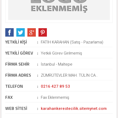
YETKİLİ KİŞİ
:
FATİH KARAHAN (Satış - Pazarlama)
YETKİLİ GÖREV
:
Yetkili Görev Girilmemiş
FİRMA SEHİR
:
İstanbul - Maltepe
FİRMA ADRES
:
ZÜMRÜTEVLER MAH. TÜLİN CA..
TELEFON
:
0216 427 89 53
FAX
:
Fax Eklenmemiş
WEB SİTESİ
:
karahankerestecilik.sitemynet.com