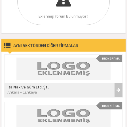
Eklenmiş Yorum Bulunmuyor !
AYNI SEKTÖRDEN DİĞER FİRMALAR
BRONZ FİRMA
Ita Nak Ve Güm Ltd. Şt..
Ankara - Çankaya
BRONZ FİRMA