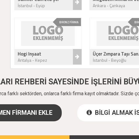
İstanbul - Eyüp
Ankara - Çankaya
BRONZ FİRMA
BR
Hogi Inşaat
Üçer Zımpara Taşı San.
Antalya - Kepez
İstanbul - Beyoğlu
ALARI REHBERİ SAYESİNDE İŞLERİNİ B
a farklı sektörden, onlarca farklı firma kayıt olmaktadır. Sizde ç
EN FİRMANI EKLE
BİLGİ ALMAK 