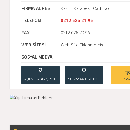
FİRMA ADRES
:
Kazım Karabekir Cad. No:1..
TELEFON
:
0212 625 21 96
FAX
:
0212 625 20 96
WEB SİTESİ
:
Web Site Eklenmemiş
SOSYAL MEDYA
:
3
AÇILIŞ - KAPANIŞ
09:00
SERVİS SAATLERİ
10:00
ZİYA
- 21:00
- 20:00