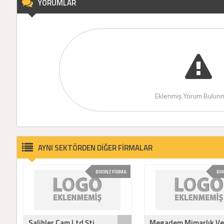
YORUMLAR
Eklenmiş Yorum Bulunm
AYNI SEKTÖRDEN DİĞER FİRMALAR
BRONZ FİRMA
BR
Salihler Cam Ltd Şti
Megadem Mimarlık Ve 