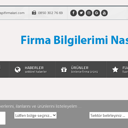
apifirmalari.com
0850 302 76 69
İ
HABERLER
ÜRÜNLER
FU
sektörel haberler
binlerce firma ürünü
fuar
rini, ilanlarını ve ürünlerini listeleyelim ...