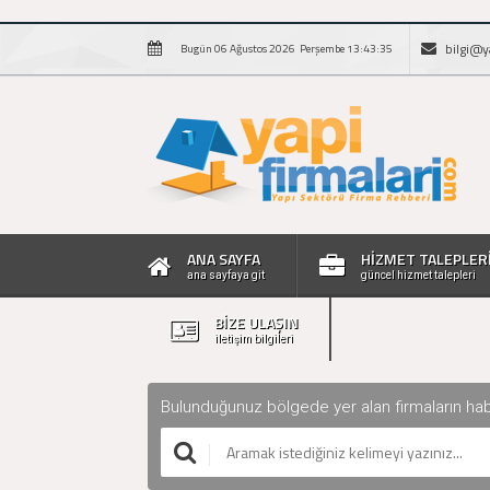
bilgi@y
Bugün 06 Ağustos 2026 Perşembe 13:43:36
ANA SAYFA
HİZMET TALEPLER
ana sayfaya git
güncel hizmet talepleri
BİZE ULAŞIN
iletişim bilgileri
Bulunduğunuz bölgede yer alan firmaların haberle