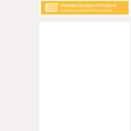
FİRMAMI EKLEMEK İSTİYORUM
5 dakikanızı ayırarak firmanızı ekleyin..