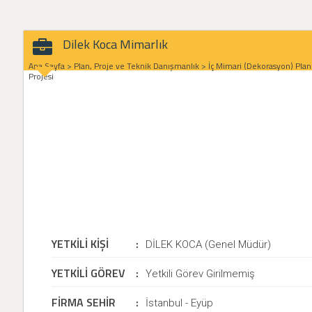
Dilek Koca Mimarlık
Ana Sayfa
>
Plan, Proje ve Teknik Danışmanlık
>
İç Mimari (Dekorasyon) Plan
Projesi
YETKİLİ KİŞİ
:
DİLEK KOCA (Genel Müdür)
YETKİLİ GÖREV
:
Yetkili Görev Girilmemiş
FİRMA SEHİR
:
İstanbul - Eyüp