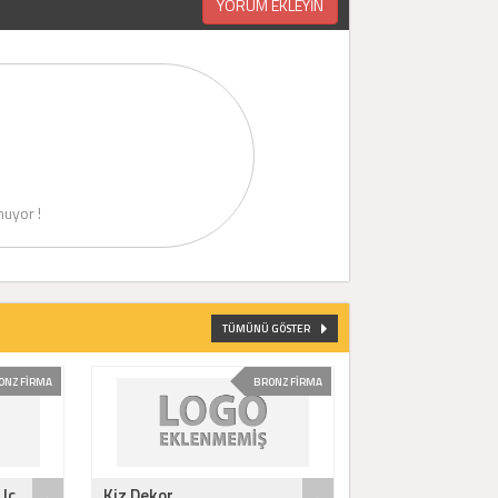
YORUM EKLEYİN
uyor !
TÜMÜNÜ GÖSTER
ONZ FİRMA
BRONZ FİRMA
Iç..
Kiz Dekor