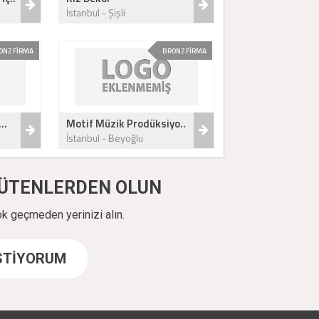
İstanbul - Şişli
ONZ FİRMA
BRONZ FİRMA
..
Motif Müzik Prodüksiyo..
İstanbul - Beyoğlu
ÜYÜTENLERDEN OLUN
ok geçmeden yerinizi alın.
İSTİYORUM