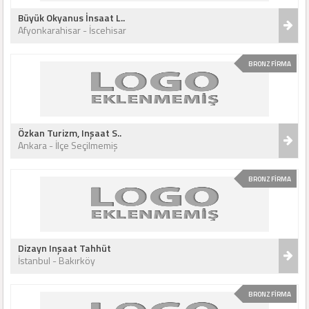
Büyük Okyanus İnsaat L..
Afyonkarahisar - İscehisar
BRONZ FİRMA
Özkan Turizm, Inşaat S..
Ankara - İlçe Seçilmemiş
BRONZ FİRMA
Dizayn Inşaat Tahhüt
İstanbul - Bakırköy
BRONZ FİRMA