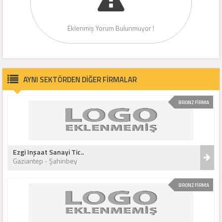
Eklenmiş Yorum Bulunmuyor !
AYNI SEKTÖRDEN DİĞER FİRMALAR
BRONZ FİRMA
Ezgi Inşaat Sanayi Tic..
Gaziantep - Şahinbey
BRONZ FİRMA