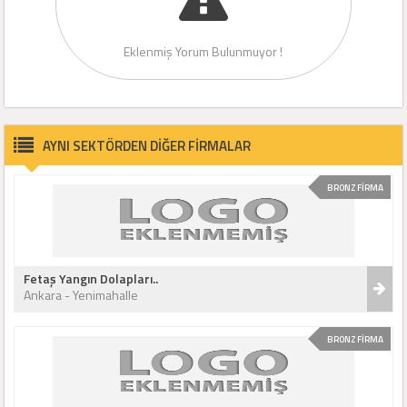
Eklenmiş Yorum Bulunmuyor !
AYNI SEKTÖRDEN DİĞER FİRMALAR
BRONZ FİRMA
Fetaş Yangın Dolapları..
Ankara - Yenimahalle
BRONZ FİRMA