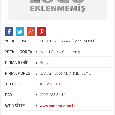
YETKİLİ KİŞİ
:
METİN ÇAĞLAYAN (Genel Müdür)
YETKİLİ GÖREV
:
Yetkili Görev Girilmemiş
FİRMA SEHİR
:
Konya -
FİRMA ADRES
:
SANAYİ. ÇAR. M. AHMETBEY ..
TELEFON
:
0332 233 19 13
FAX
:
0332 235 54 14
WEB SİTESİ
:
www.yansan.com.tr