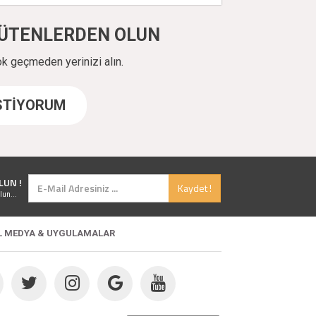
ÜYÜTENLERDEN OLUN
ok geçmeden yerinizi alın.
İSTİYORUM
LUN !
Kaydet !
lun...
L MEDYA & UYGULAMALAR