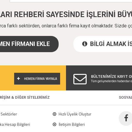
ALARI REHBERİ SAYESİNDE İŞLERİNİ B
a farklı sektörden, onlarca farklı firma kayıt olmaktadır. Sizde ç
EN FİRMANI EKLE
BİLGİ ALMAK 
!
BÜLTENİMİZE KAYIT O
HEMEN FİRMA YAYINLA
Tüm gelişmelerden haberdar o
ERİŞİM & DİĞER SİTELERİMİZ
SOSYA
Sektörler
Hızlı Üyelik Oluştur
a Hesap Bilgileri
İletişim Bilgileri