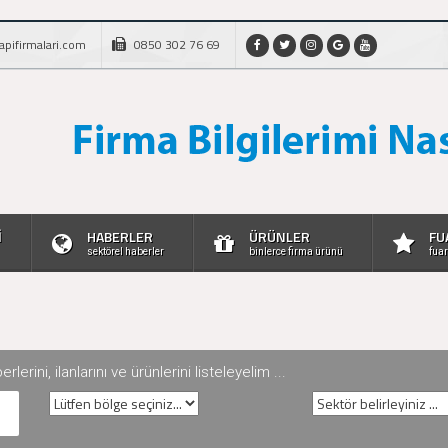
apifirmalari.com
0850 302 76 69
İ
HABERLER
ÜRÜNLER
FU
sektörel haberler
binlerce firma ürünü
fuar
rini, ilanlarını ve ürünlerini listeleyelim ...