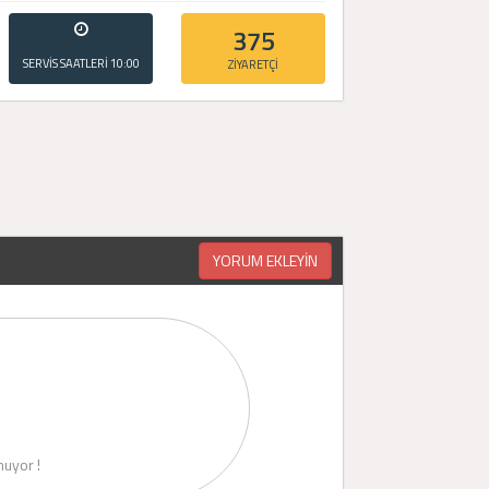
375
SERVİS SAATLERİ
10:00
ZİYARETÇİ
- 20:00
YORUM EKLEYİN
uyor !