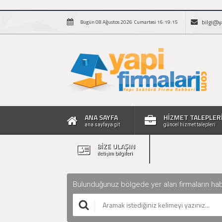
bilgi@y
Bugün 08 Ağustos 2026 Cumartesi 16:19:16
ANA SAYFA
HİZMET TALEPLER
ana sayfaya git
güncel hizmet talepleri
BİZE ULAŞIN
iletişim bilgileri
Bulunduğunuz bölgede yer alan firmaların haberle