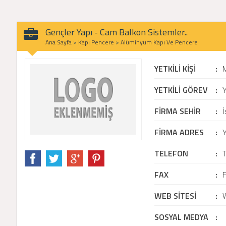
Gençler Yapı - Cam Balkon Sistemler..
Ana Sayfa
>
Kapı Pencere
>
Alüminyum Kapı Ve Pencere
YETKİLİ KİŞİ
:
YETKİLİ GÖREV
:
Y
FİRMA SEHİR
:
FİRMA ADRES
:
TELEFON
:
FAX
:
WEB SİTESİ
:
SOSYAL MEDYA
: