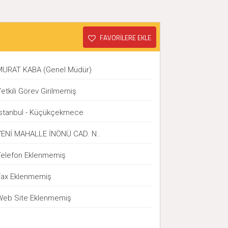
FAVORİLERE EKLE
MURAT KABA (Genel Müdür)
etkili Görev Girilmemiş
İstanbul - Küçükçekmece
YENİ MAHALLE İNÖNÜ CAD. N..
Telefon Eklenmemiş
Fax Eklenmemiş
Web Site Eklenmemiş