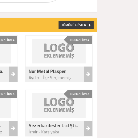
TÜMÜNÜ GÖSTER
ONZ FİRMA
BRONZ FİRMA
a..
Nur Metal Plaspen
Aydın - İlçe Seçilmemiş
ONZ FİRMA
BRONZ FİRMA
.
Sezerkardesler Ltd Şti..
z
İzmir - Karşıyaka