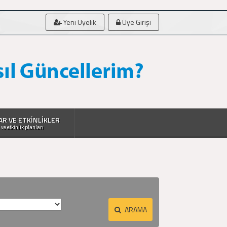
Yeni Üyelik
Üye Girişi
AR VE ETKİNLİKLER
 ve etkinlik planları
ARAMA