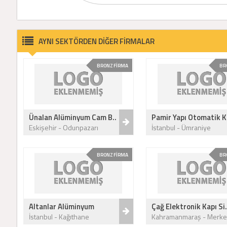
AYNI SEKTÖRDEN DİĞER FİRMALAR
BRONZ FİRMA
BR
Ünalan Alüminyum Cam B..
Pamir Yapı Otomatik K
Eskişehir - Odunpazarı
İstanbul - Ümraniye
BRONZ FİRMA
BR
Altanlar Alüminyum
Çağ Elektronik Kapı Si.
İstanbul - Kağıthane
Kahramanmaraş - Merke