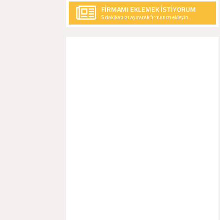
FİRMAMI EKLEMEK İSTİYORUM
5 dakikanızı ayırarak firmanızı ekleyin..