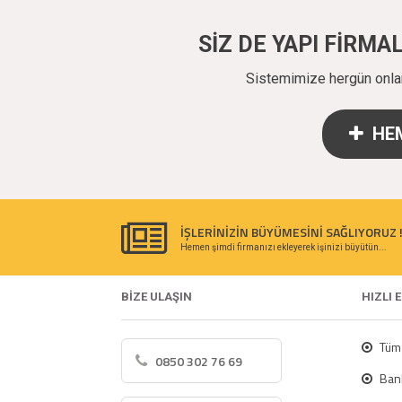
SİZ DE YAPI FİRM
Sistemimize hergün onlarc
HEM
İŞLERİNİZİN BÜYÜMESİNİ SAĞLIYORUZ 
Hemen şimdi firmanızı ekleyerek işinizi büyütün...
BİZE ULAŞIN
HIZLI 
Tüm 
0850 302 76 69
Bank