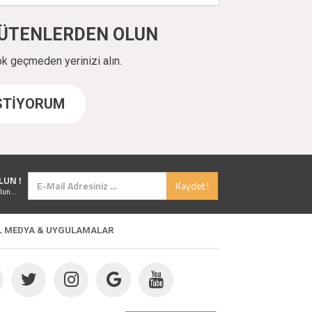
ÜYÜTENLERDEN OLUN
ok geçmeden yerinizi alın.
İSTİYORUM
LUN !
Kaydet !
lun...
L MEDYA & UYGULAMALAR