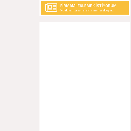
FİRMAMI EKLEMEK İSTİYORUM
5 dakikanızı ayırarak firmanızı ekleyin..