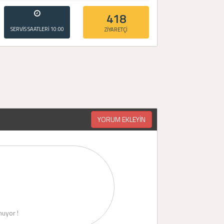
418
SERVİS SAATLERİ
10:00
ZİYARETÇİ
- 20:00
YORUM EKLEYİN
uyor !