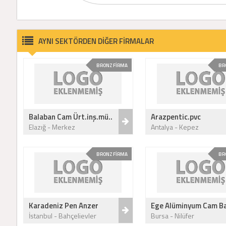
AYNI SEKTÖRDEN DİĞER FİRMALAR
BRONZ FİRMA
BR
Balaban Cam Ürt.inş.mü..
Arazpentic.pvc
Elazığ - Merkez
Antalya - Kepez
BRONZ FİRMA
BR
Karadeniz Pen Anzer
Ege Alüminyum Cam Ba
İstanbul - Bahçelievler
Bursa - Nilüfer