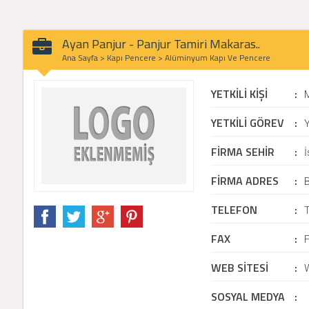
Ayan Panjur - Panjur Tamiri Makaras..
Ana Sayfa
>
Kapı Pencere
>
Alüminyum Kapı Ve Pencere
YETKİLİ KİŞİ
:
YETKİLİ GÖREV
:
Y
FİRMA SEHİR
:
İ
FİRMA ADRES
:
B
TELEFON
:
FAX
:
WEB SİTESİ
:
SOSYAL MEDYA
: