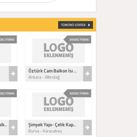
TÜMÜNÜ GÖSTER
ONZ FİRMA
BRONZ FİRMA
Öztürk Cam Balkon İsı ..
Ankara - Altındağ
ONZ FİRMA
BRONZ FİRMA
lk..
Şimşek Yapı- Çelik Kap..
Bursa - Karacabey