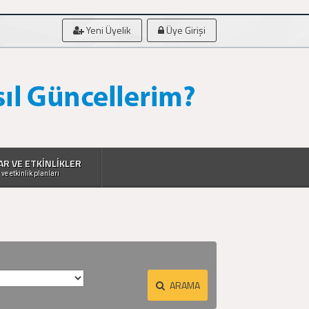
Yeni Üyelik
Üye Girişi
AR VE ETKİNLİKLER
 ve etkinlik planları
ARAMA