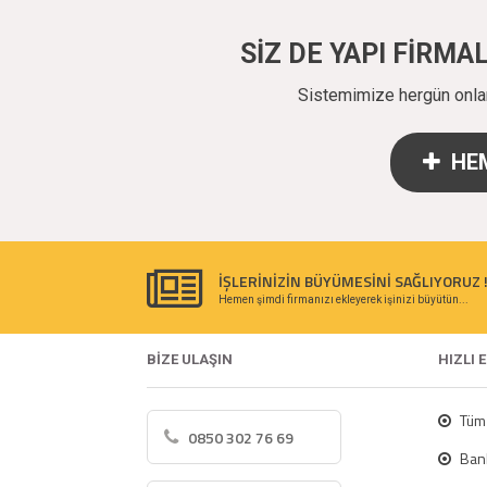
SİZ DE YAPI FİRM
Sistemimize hergün onlarc
HEM
İŞLERİNİZİN BÜYÜMESİNİ SAĞLIYORUZ 
Hemen şimdi firmanızı ekleyerek işinizi büyütün...
BİZE ULAŞIN
HIZLI 
Tüm 
0850 302 76 69
Bank