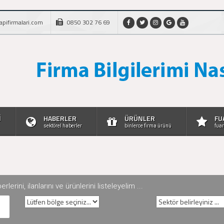
apifirmalari.com
0850 302 76 69
İ
HABERLER
ÜRÜNLER
FU
sektörel haberler
binlerce firma ürünü
fuar
rini, ilanlarını ve ürünlerini listeleyelim ...