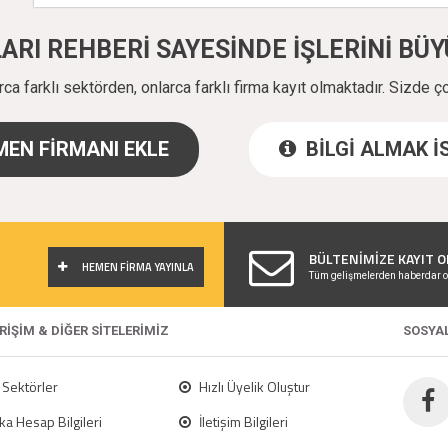
ALARI REHBERİ SAYESİNDE İŞLERİNİ B
a farklı sektörden, onlarca farklı firma kayıt olmaktadır. Sizde ç
EN FİRMANI EKLE
BİLGİ ALMAK 
!
BÜLTENİMİZE KAYIT O
HEMEN FİRMA YAYINLA
Tüm gelişmelerden haberdar o
ERİŞİM & DİĞER SİTELERİMİZ
SOSYA
Sektörler
Hızlı Üyelik Oluştur
a Hesap Bilgileri
İletişim Bilgileri