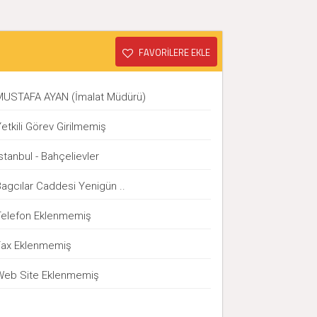
FAVORİLERE EKLE
MUSTAFA AYAN (İmalat Müdürü)
etkili Görev Girilmemiş
stanbul - Bahçelievler
agcılar Caddesi Yenigün ..
Telefon Eklenmemiş
Fax Eklenmemiş
Web Site Eklenmemiş