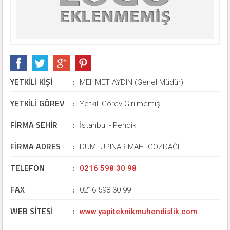
YETKİLİ KİŞİ
:
MEHMET AYDIN (Genel Müdür)
YETKİLİ GÖREV
:
Yetkili Görev Girilmemiş
FİRMA SEHİR
:
İstanbul - Pendik
FİRMA ADRES
:
DUMLUPINAR MAH. GÖZDAĞI ..
TELEFON
:
0216 598 30 98
FAX
:
0216 598 30 99
WEB SİTESİ
:
www.yapiteknikmuhendislik.com