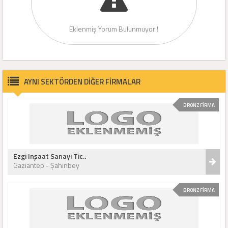
Eklenmiş Yorum Bulunmuyor !
AYNI SEKTÖRDEN DİĞER FİRMALAR
BRONZ FİRMA
Ezgi Inşaat Sanayi Tic..
Gaziantep - Şahinbey
BRONZ FİRMA