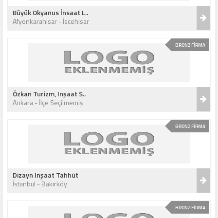
Büyük Okyanus İnsaat L..
Afyonkarahisar - İscehisar
BRONZ FİRMA
Özkan Turizm, Inşaat S..
Ankara - İlçe Seçilmemiş
BRONZ FİRMA
Dizayn Inşaat Tahhüt
İstanbul - Bakırköy
BRONZ FİRMA