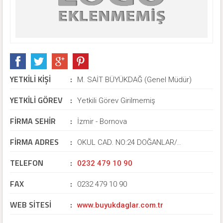
YETKİLİ KİŞİ
:
M. SAİT BÜYÜKDAĞ (Genel Müdür)
YETKİLİ GÖREV
:
Yetkili Görev Girilmemiş
FİRMA SEHİR
:
İzmir - Bornova
FİRMA ADRES
:
OKUL CAD. NO:24 DOĞANLAR/..
TELEFON
:
0232 479 10 90
FAX
:
0232 479 10 90
WEB SİTESİ
:
www.buyukdaglar.com.tr