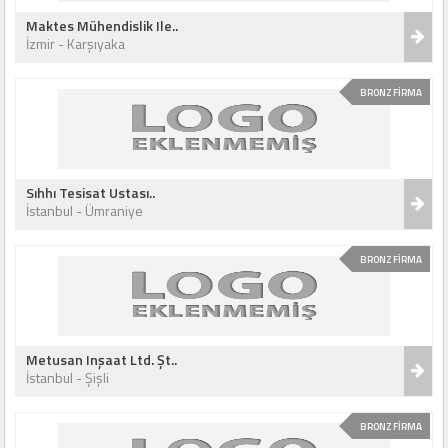
Maktes Mühendislik Ile..
İzmir - Karşıyaka
BRONZ FİRMA
Sıhhı Tesisat Ustası..
İstanbul - Ümraniye
BRONZ FİRMA
Metusan Inşaat Ltd. Şt..
İstanbul - Şişli
BRONZ FİRMA