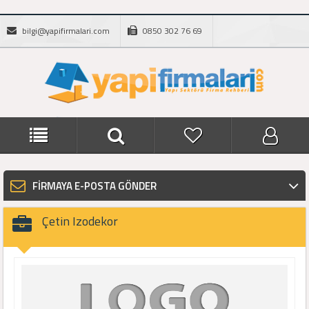
bilgi@yapifirmalari.com
0850 302 76 69
FİRMAYA E-POSTA GÖNDER
Çetin Izodekor