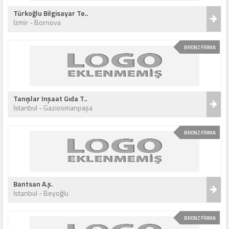
Türkoğlu Bilgisayar Te..
İzmir - Bornova
BRONZ FİRMA
Tanışlar Inşaat Gıda T..
İstanbul - Gaziosmanpaşa
BRONZ FİRMA
Bantsan A.ş.
İstanbul - Beyoğlu
BRONZ FİRMA