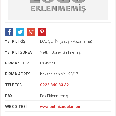
YETKİLİ KİŞİ
:
ECE ÇETİN (Satış - Pazarlama)
YETKİLİ GÖREV
:
Yetkili Görev Girilmemiş
FİRMA SEHİR
:
Eskişehir -
FİRMA ADRES
:
baksan san sit 125/17, ..
TELEFON
:
0222 340 33 32
FAX
:
Fax Eklenmemiş
WEB SİTESİ
:
www.cetinizodekor.com