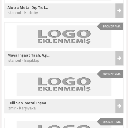
Alutra Metal Dış Tic L..
İstanbul - Kadıköy
BRONZ FİRMA
Maya Inşaat Taah. A.ş...
İstanbul - Beşiktaş
BRONZ FİRMA
Celil San. Metal Inşaa..
İzmir - Karşıyaka
BRONZ FİRMA