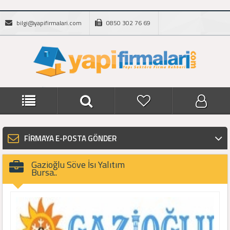
bilgi@yapifirmalari.com
0850 302 76 69
FİRMAYA E-POSTA GÖNDER
Gazioğlu Söve İsı Yalıtım
Bursa..