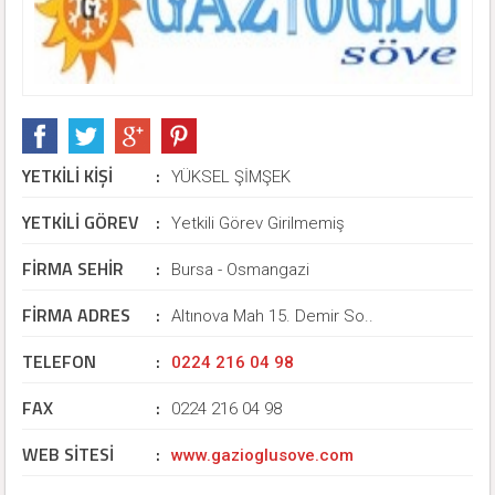
YETKİLİ KİŞİ
:
YÜKSEL ŞİMŞEK
YETKİLİ GÖREV
:
Yetkili Görev Girilmemiş
FİRMA SEHİR
:
Bursa - Osmangazi
FİRMA ADRES
:
Altınova Mah 15. Demir So..
TELEFON
:
0224 216 04 98
FAX
:
0224 216 04 98
WEB SİTESİ
:
www.gazioglusove.com