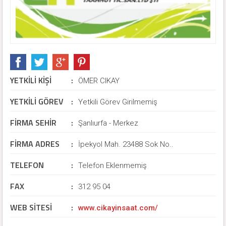
YETKİLİ KİŞİ
:
ÖMER CIKAY
YETKİLİ GÖREV
:
Yetkili Görev Girilmemiş
FİRMA SEHİR
:
Şanlıurfa - Merkez
FİRMA ADRES
:
İpekyol Mah. 23488 Sok No..
TELEFON
:
Telefon Eklenmemiş
FAX
:
312 95 04
WEB SİTESİ
:
www.cikayinsaat.com/