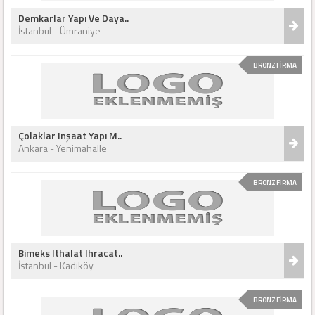
Demkarlar Yapı Ve Daya..
İstanbul - Ümraniye
BRONZ FİRMA
Çolaklar Inşaat Yapı M..
Ankara - Yenimahalle
BRONZ FİRMA
Bimeks Ithalat Ihracat..
İstanbul - Kadıköy
BRONZ FİRMA