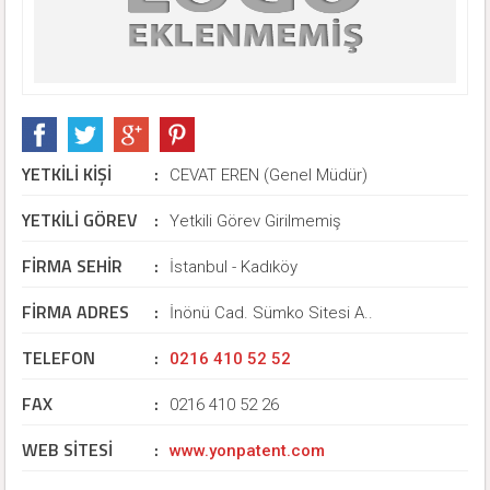
YETKİLİ KİŞİ
:
CEVAT EREN (Genel Müdür)
YETKİLİ GÖREV
:
Yetkili Görev Girilmemiş
FİRMA SEHİR
:
İstanbul - Kadıköy
FİRMA ADRES
:
İnönü Cad. Sümko Sitesi A..
TELEFON
:
0216 410 52 52
FAX
:
0216 410 52 26
WEB SİTESİ
:
www.yonpatent.com