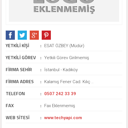
YETKİLİ KİŞİ
:
ESAT ÖZBEY (Müdür)
YETKİLİ GÖREV
:
Yetkili Görev Girilmemiş
FİRMA SEHİR
:
İstanbul - Kadıköy
FİRMA ADRES
:
Kalamış Fener Cad. Kılıç ..
TELEFON
:
0507 242 33 39
FAX
:
Fax Eklenmemiş
WEB SİTESİ
:
www.techyapi.com