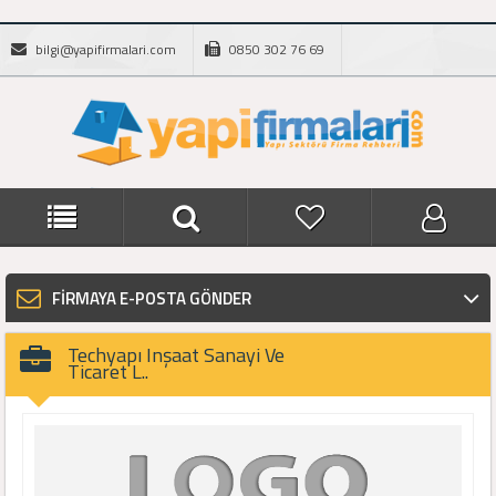
bilgi@yapifirmalari.com
0850 302 76 69
FİRMAYA E-POSTA GÖNDER
Techyapı Inşaat Sanayi Ve
Ticaret L..