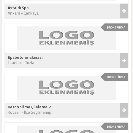
Astaldı Spa
Ankara - Çankaya
BRONZ FİRMA
Epsbetonmakinasi
İstanbul - Tuzla
BRONZ FİRMA
Beton Silme Çilalama P..
Kocaeli - İlçe Seçilmemiş
BRONZ FİRMA