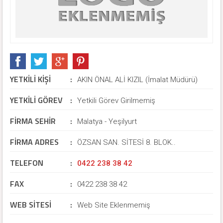
YETKİLİ KİŞİ
:
AKIN ÖNAL ALİ KIZIL (İmalat Müdürü)
YETKİLİ GÖREV
:
Yetkili Görev Girilmemiş
FİRMA SEHİR
:
Malatya - Yeşilyurt
FİRMA ADRES
:
ÖZSAN SAN. SİTESİ 8. BLOK..
TELEFON
:
0422 238 38 42
FAX
:
0422 238 38 42
WEB SİTESİ
:
Web Site Eklenmemiş