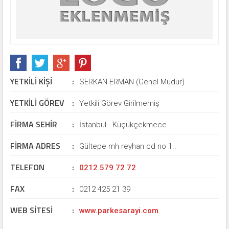
YETKİLİ KİŞİ
:
SERKAN ERMAN (Genel Müdür)
YETKİLİ GÖREV
:
Yetkili Görev Girilmemiş
FİRMA SEHİR
:
İstanbul - Küçükçekmece
FİRMA ADRES
:
Gültepe mh reyhan cd no 1..
TELEFON
:
0212 579 72 72
FAX
:
0212 425 21 39
WEB SİTESİ
:
www.parkesarayi.com