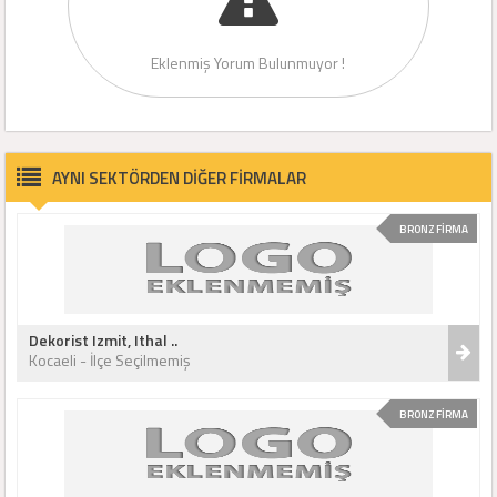
Eklenmiş Yorum Bulunmuyor !
AYNI SEKTÖRDEN DİĞER FİRMALAR
BRONZ FİRMA
Dekorist Izmit, Ithal ..
Kocaeli - İlçe Seçilmemiş
BRONZ FİRMA