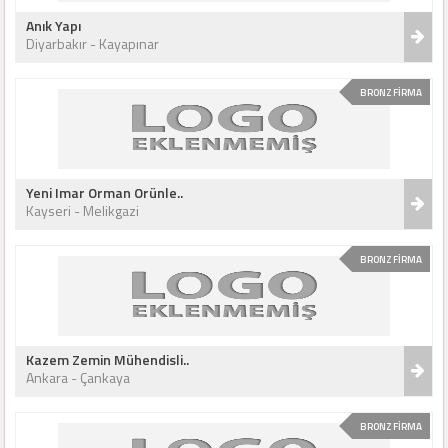
Anık Yapı
Diyarbakır - Kayapınar
BRONZ FİRMA
Yeni Imar Orman Orünle..
Kayseri - Melikgazi
BRONZ FİRMA
Kazem Zemin Mühendisli..
Ankara - Çankaya
BRONZ FİRMA