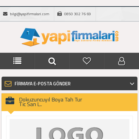
bilgi@yapifirmalari.com
0850 302 76 69
FİRMAYA E-POSTA GÖNDER
Dokuzuncuyıl Boya Tah Tur
Tic San L..