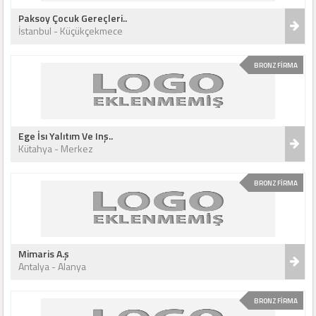
Paksoy Çocuk Gereçleri..
İstanbul - Küçükçekmece
BRONZ FİRMA
Ege İsı Yalıtım Ve Inş..
Kütahya - Merkez
BRONZ FİRMA
Mimaris A.ş
Antalya - Alanya
BRONZ FİRMA