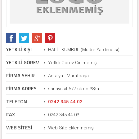
YETKİLİ KİŞİ
:
HALİL KUMBUL (Müdür Yardımcısı)
YETKİLİ GÖREV
:
Yetkili Görev Girilmemiş
FİRMA SEHİR
:
Antalya - Muratpaşa
FİRMA ADRES
:
sanayi sit 677 sk no 38/a..
TELEFON
:
0242 345 44 02
FAX
:
0242 345 44 03
WEB SİTESİ
:
Web Site Eklenmemiş