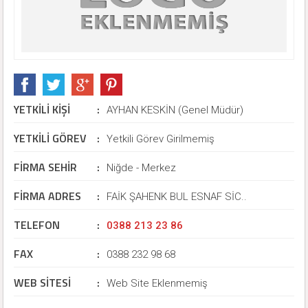
YETKİLİ KİŞİ
:
AYHAN KESKİN (Genel Müdür)
YETKİLİ GÖREV
:
Yetkili Görev Girilmemiş
FİRMA SEHİR
:
Niğde - Merkez
FİRMA ADRES
:
FAİK ŞAHENK BUL ESNAF SİC..
TELEFON
:
0388 213 23 86
FAX
:
0388 232 98 68
WEB SİTESİ
:
Web Site Eklenmemiş