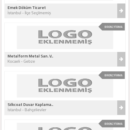
Emek Döküm Ticaret
İstanbul - İlçe Seçilmemiş
BRONZ FİRMA
Metalform Metal San. V..
Kocaeli - Gebze
BRONZ FİRMA
Sılkcoat Duvar Kaplama..
İstanbul - Bahçelievler
BRONZ FİRMA