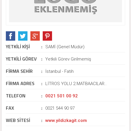
YETKİLİ KİŞİ
:
SAMİ (Genel Müdür)
YETKİLİ GÖREV
:
Yetkili Görev Girilmemiş
FİRMA SEHİR
:
İstanbul - Fatih
FİRMA ADRES
:
LİTROS YOLU 2.MATBAACILAR..
TELEFON
:
0021 501 00 92
FAX
:
0021 544 90 97
WEB SİTESİ
:
www.yildizkagit.com