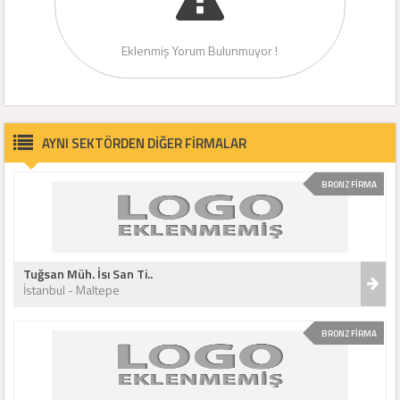
Eklenmiş Yorum Bulunmuyor !
AYNI SEKTÖRDEN DİĞER FİRMALAR
BRONZ FİRMA
Tuğsan Müh. İsı San Ti..
İstanbul - Maltepe
BRONZ FİRMA