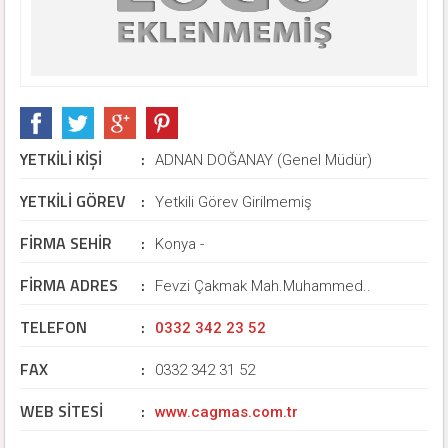
YETKİLİ KİŞİ
:
ADNAN DOĞANAY (Genel Müdür)
YETKİLİ GÖREV
:
Yetkili Görev Girilmemiş
FİRMA SEHİR
:
Konya -
FİRMA ADRES
:
Fevzi Çakmak Mah.Muhammed..
TELEFON
:
0332 342 23 52
FAX
:
0332 342 31 52
WEB SİTESİ
:
www.cagmas.com.tr