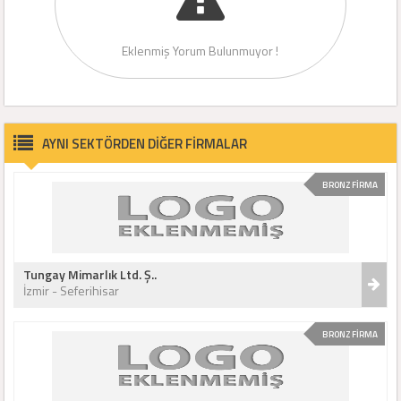
Eklenmiş Yorum Bulunmuyor !
AYNI SEKTÖRDEN DİĞER FİRMALAR
BRONZ FİRMA
Tungay Mimarlık Ltd. Ş..
İzmir - Seferihisar
BRONZ FİRMA