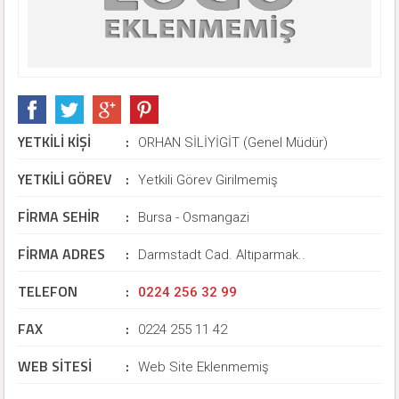
YETKİLİ KİŞİ
:
ORHAN SİLİYİGİT (Genel Müdür)
YETKİLİ GÖREV
:
Yetkili Görev Girilmemiş
FİRMA SEHİR
:
Bursa - Osmangazi
FİRMA ADRES
:
Darmstadt Cad. Altıparmak..
TELEFON
:
0224 256 32 99
FAX
:
0224 255 11 42
WEB SİTESİ
:
Web Site Eklenmemiş