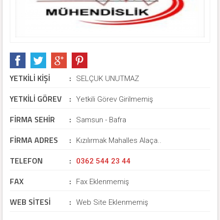
YETKİLİ KİŞİ
:
SELÇUK UNUTMAZ
YETKİLİ GÖREV
:
Yetkili Görev Girilmemiş
FİRMA SEHİR
:
Samsun - Bafra
FİRMA ADRES
:
Kızılırmak Mahalles Alaça..
TELEFON
:
0362 544 23 44
FAX
:
Fax Eklenmemiş
WEB SİTESİ
:
Web Site Eklenmemiş