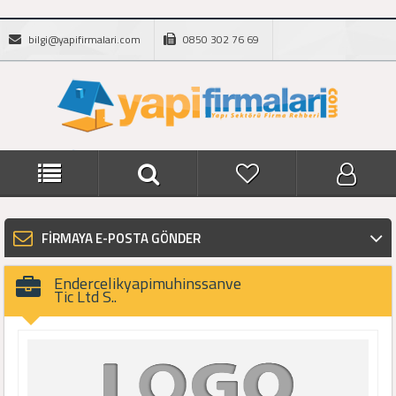
bilgi@yapifirmalari.com
0850 302 76 69
FİRMAYA E-POSTA GÖNDER
Endercelikyapimuhinssanve
Tic Ltd S..