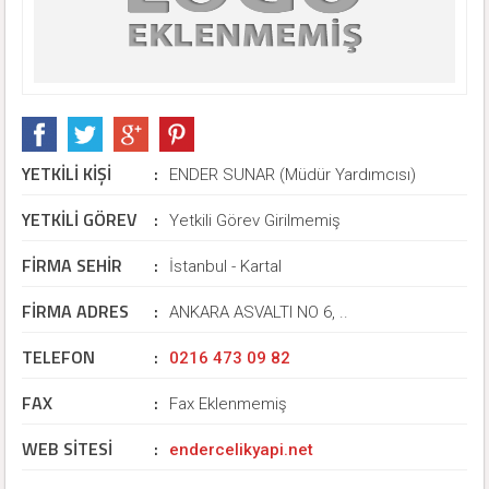
YETKİLİ KİŞİ
:
ENDER SUNAR (Müdür Yardımcısı)
YETKİLİ GÖREV
:
Yetkili Görev Girilmemiş
FİRMA SEHİR
:
İstanbul - Kartal
FİRMA ADRES
:
ANKARA ASVALTI NO 6, ..
TELEFON
:
0216 473 09 82
FAX
:
Fax Eklenmemiş
WEB SİTESİ
:
endercelikyapi.net