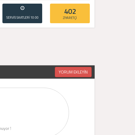
402
SERVİS SAATLERİ
10:00
ZİYARETÇİ
- 20:00
YORUM EKLEYİN
uyor !