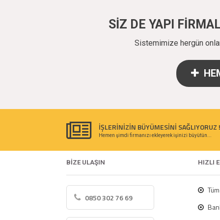
SİZ DE YAPI FİRM
Sistemimize hergün onlarc
HEM
İŞLERİNİZİN BÜYÜMESİNİ SAĞLIYORUZ 
Hemen şimdi firmanızı ekleyerek işinizi büyütün...
BİZE ULAŞIN
HIZLI 
Tüm 
0850 302 76 69
Bank