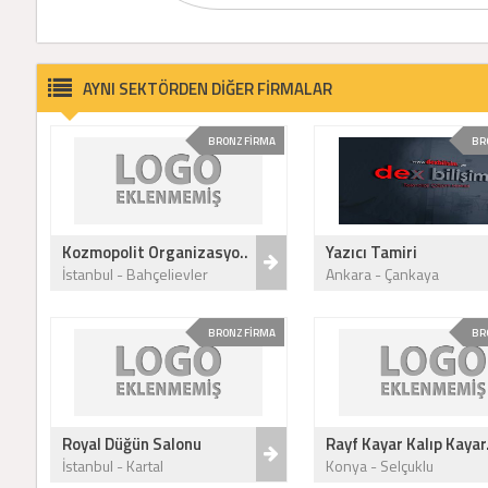
AYNI SEKTÖRDEN DİĞER FİRMALAR
BRONZ FİRMA
BR
Kozmopolit Organizasyo..
Yazıcı Tamiri
İstanbul - Bahçelievler
Ankara - Çankaya
BRONZ FİRMA
BR
Royal Düğün Salonu
Rayf Kayar Kalıp Kayar.
İstanbul - Kartal
Konya - Selçuklu