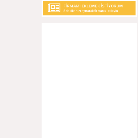
FİRMAMI EKLEMEK İSTİYORUM
5 dakikanızı ayırarak firmanızı ekleyin..