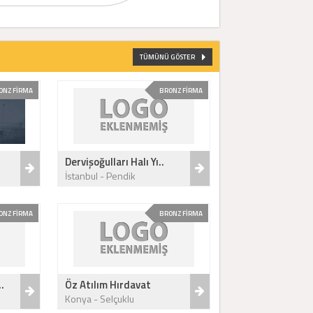
TÜMÜNÜ GÖSTER
ONZ FİRMA
BRONZ FİRMA
Dervişoğulları Halı Yı..
İstanbul - Pendik
ONZ FİRMA
BRONZ FİRMA
.
Öz Atılım Hırdavat
Konya - Selçuklu