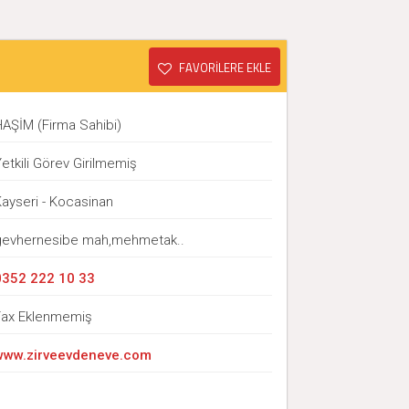
FAVORİLERE EKLE
HAŞİM (Firma Sahibi)
etkili Görev Girilmemiş
Kayseri - Kocasinan
gevhernesibe mah,mehmetak..
0352 222 10 33
Fax Eklenmemiş
www.zirveevdeneve.com