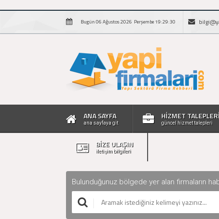
bilgi@y
Bugün 06 Ağustos 2026 Perşembe 19:29:31
ANA SAYFA
HİZMET TALEPLER
ana sayfaya git
güncel hizmet talepleri
BİZE ULAŞIN
iletişim bilgileri
Bulunduğunuz bölgede yer alan firmaların haberle