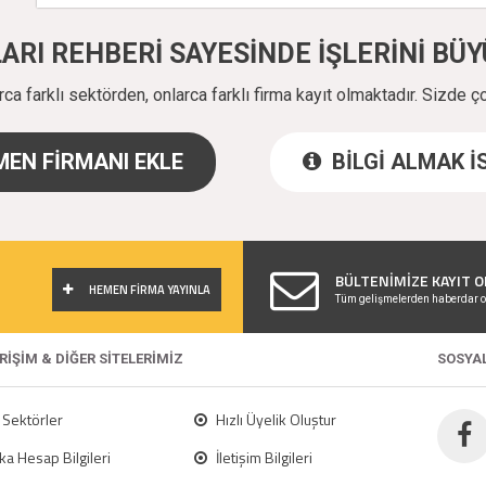
ALARI REHBERİ SAYESİNDE İŞLERİNİ B
a farklı sektörden, onlarca farklı firma kayıt olmaktadır. Sizde ç
EN FİRMANI EKLE
BİLGİ ALMAK 
!
BÜLTENİMİZE KAYIT O
HEMEN FİRMA YAYINLA
Tüm gelişmelerden haberdar o
ERİŞİM & DİĞER SİTELERİMİZ
SOSYA
Sektörler
Hızlı Üyelik Oluştur
a Hesap Bilgileri
İletişim Bilgileri