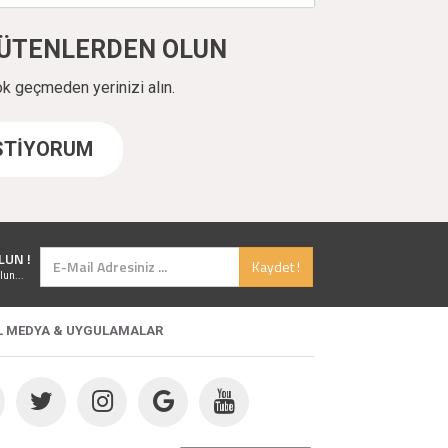
ÜYÜTENLERDEN OLUN
ok geçmeden yerinizi alın.
İSTİYORUM
LUN !
Kaydet !
lun...
L MEDYA & UYGULAMALAR