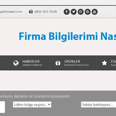
apifirmalari.com
0850 302 76 69
İ
HABERLER
ÜRÜNLER
FU
sektörel haberler
binlerce firma ürünü
fuar
rini, ilanlarını ve ürünlerini listeleyelim ...