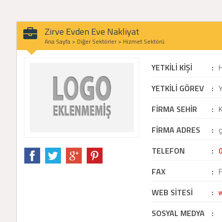
Zirve Evden Eve Nakliyat
Ana Sayfa
>
Diğer Sektörler
>
Hizmet Sektörü
YETKİLİ KİŞİ
:
YETKİLİ GÖREV
:
Y
FİRMA SEHİR
:
FİRMA ADRES
:
TELEFON
:
FAX
:
WEB SİTESİ
:
SOSYAL MEDYA
: