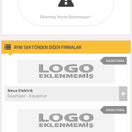
Eklenmiş Yorum Bulunmuyor !
AYNI SEKTÖRDEN DİĞER FİRMALAR
BRONZ FİRMA
Neva Elektrık
Diyarbakır - Kayapınar
BRONZ FİRMA