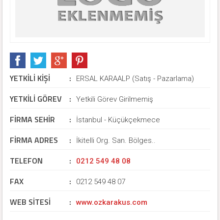
YETKİLİ KİŞİ
:
ERSAL KARAALP (Satış - Pazarlama)
YETKİLİ GÖREV
:
Yetkili Görev Girilmemiş
FİRMA SEHİR
:
İstanbul - Küçükçekmece
FİRMA ADRES
:
İkitelli Org. San. Bölges..
TELEFON
:
0212 549 48 08
FAX
:
0212 549 48 07
WEB SİTESİ
:
www.ozkarakus.com