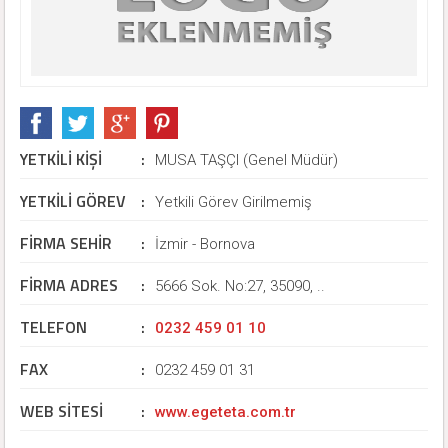
YETKİLİ KİŞİ
:
MUSA TAŞÇI (Genel Müdür)
YETKİLİ GÖREV
:
Yetkili Görev Girilmemiş
FİRMA SEHİR
:
İzmir - Bornova
FİRMA ADRES
:
5666 Sok. No:27, 35090, ..
TELEFON
:
0232 459 01 10
FAX
:
0232 459 01 31
WEB SİTESİ
:
www.egeteta.com.tr