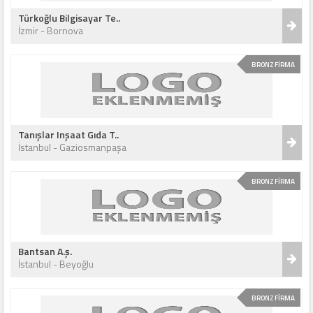
Türkoğlu Bilgisayar Te..
İzmir - Bornova
BRONZ FİRMA
Tanışlar Inşaat Gıda T..
İstanbul - Gaziosmanpaşa
BRONZ FİRMA
Bantsan A.ş.
İstanbul - Beyoğlu
BRONZ FİRMA