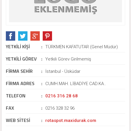
YETKİLİ KİŞİ
:
TÜRKMEN KAFATUTAR (Genel Müdür)
YETKİLİ GÖREV
:
Yetkili Görev Girilmemiş
FİRMA SEHİR
:
İstanbul - Üsküdar
FİRMA ADRES
:
CUMH.MAH. LİBADİYE CAD.KA..
TELEFON
:
0216 316 28 68
FAX
:
0216 328 32 96
WEB SİTESİ
:
rotaspot.maxidurak.com