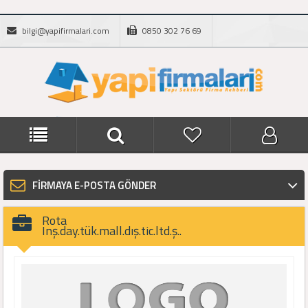
bilgi@yapifirmalari.com
0850 302 76 69
FİRMAYA E-POSTA GÖNDER
Rota
Inş.day.tük.mall.dış.tic.ltd.ş..