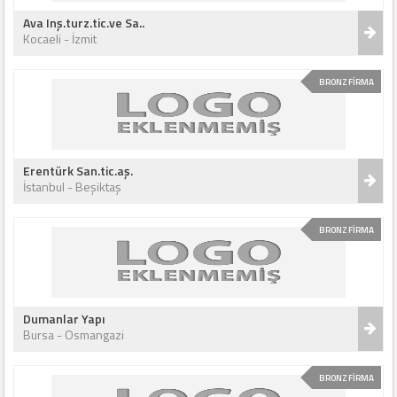
Ava Inş.turz.tic.ve Sa..
Kocaeli - İzmit
BRONZ FİRMA
Erentürk San.tic.aş.
İstanbul - Beşiktaş
BRONZ FİRMA
Dumanlar Yapı
Bursa - Osmangazi
BRONZ FİRMA